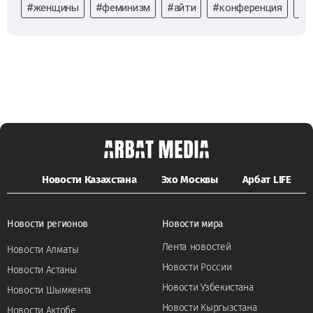
#женщины
#феминизм
#айти
#конференция
#А
Новости Казахстана
Эхо Москвы
Арбат LIFE
Новости регионов
Новости мира
Лента новостей
Новости Алматы
Новости России
Новости Астаны
Новости Узбекистана
Новости Шымкента
Новости Кыргызстана
Новости Актобе