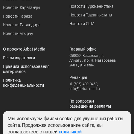
Новости Туркменистана
Новости Караганды
Новости Таджикистана
Новости Тараза
Новости США
Новости Павлодара
Новости Атырау
О проекте Arbat Media
Главный офис
050059, Казахстан, г.
Рекламодателям
Алматы, пр. Н. Назарбаева
240 Г, 9-й этаж.
Правила использования
материалов
Редакция
Политика
+7 (706) 400 0450
,
конфиденциальности
info@arbat.media
По вопросам
размещения рекламы
+7 (706) 400 0450
,
adv@arbat.media
Мы используем файлы cookie для улучшения работы
сайта. Продолжая использование сайта, вы
соглашаетесь с нашей
политикой