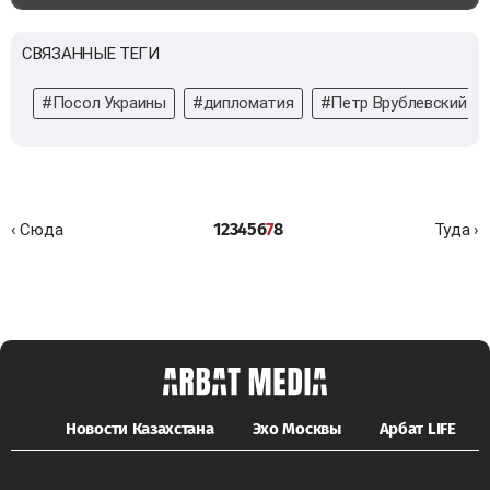
СВЯЗАННЫЕ ТЕГИ
#Посол Украины
#дипломатия
#Петр Врублевский
1
2
3
4
5
6
7
8
‹ Сюда
Туда ›
Новости Казахстана
Эхо Москвы
Арбат LIFE