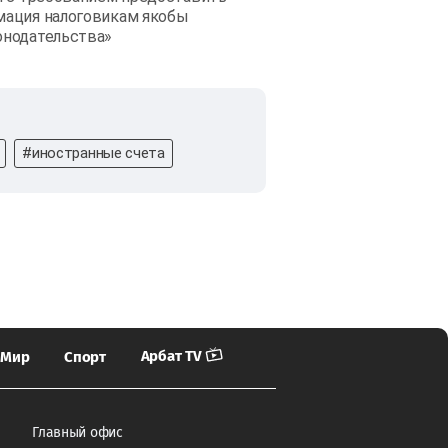
мация налоговикам якобы
онодательства»
#иностранные счета
Арбат TV
Мир
Спорт
Главный офис