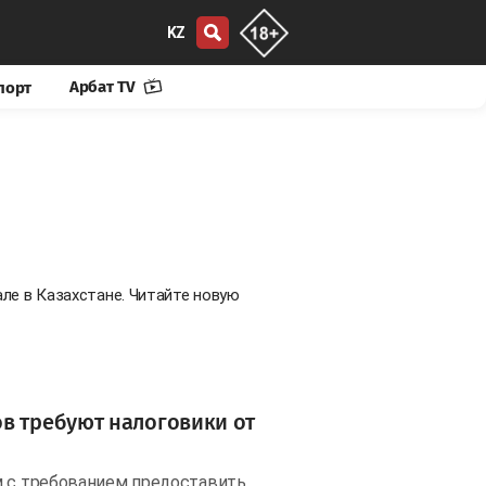
KZ
Арбат TV
порт
ле в Казахстане. Читайте новую
в требуют налоговики от
м с требованием предоставить