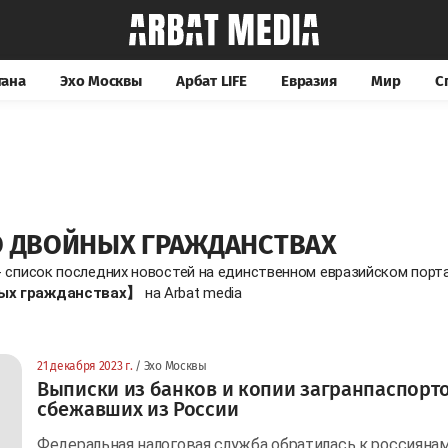
тана
Эхо Москвы
Арбат LIFE
Евразия
Мир
С
О ДВОЙНЫХ ГРАЖДАНСТВАХ
 список последних новостей на единственном евразийском порта
ых гражданствах】
на Arbat media
21 декабря 2023 г.
/ Эхо Москвы
Выписки из банков и копии загранпаспорто
сбежавших из России
Федеральная налоговая служба обратилась к россияна