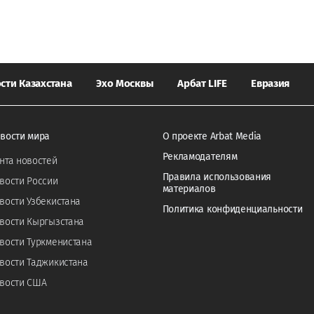
сти Казахстана
Эхо Москвы
Арбат LIFE
Евразия
вости мира
О проекте Arbat Media
Рекламодателям
нта новостей
Правила использования
вости России
материалов
вости Узбекистана
Политика конфиденциальности
вости Кыргызстана
вости Туркменистана
вости Таджикистана
вости США