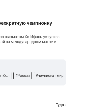
рехкратную чемпионку
 по шахматам Хо Ифань уступила
вой на международном матче в
утбол
#Россия
#чемпионат мира
#спортсмены
#Пар
Туда ›