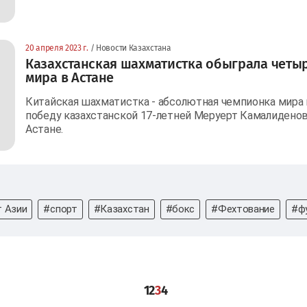
20 апреля 2023 г.
/ Новости Казахстана
Казахстанская шахматистка обыграла четы
мира в Астане
Китайская шахматистка - абсолютная чемпионка мира
победу казахстанской 17-летней Меруерт Камалидено
Астане.
 Азии
#спорт
#Казахстан
#бокс
#Фехтование
#ф
1
2
3
4