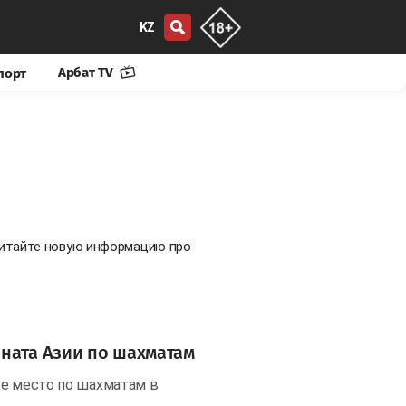
KZ
Арбат TV
порт
 Читайте новую информацию про
ната Азии по шахматам
ое место по шахматам в