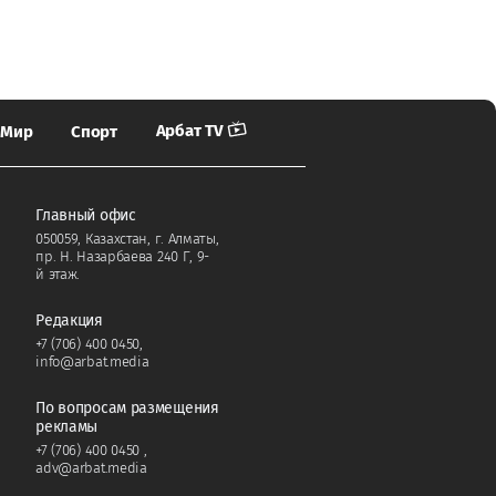
Арбат TV
Мир
Спорт
Главный офис
050059, Казахстан, г. Алматы,
пр. Н. Назарбаева 240 Г, 9-
й этаж.
Редакция
+7 (706) 400 0450
,
info@arbat.media
По вопросам размещения
рекламы
+7 (706) 400 0450
,
adv@arbat.media