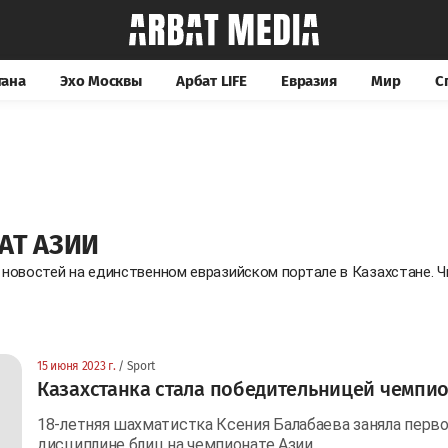
тана
Эхо Москвы
Арбат LIFE
Евразия
Мир
С
АТ АЗИИ
 новостей на единственном евразийском портале в Казахстане.
15 июня 2023 г.
/ Sport
Казахстанка стала победительницей чемпио
18-летняя шахматистка Ксения Балабаева заняла перв
дисциплине блиц на чемпионате Азии