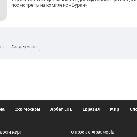
посмотреть на комплекс «Буран»
цы
#задержаны
на
Эхо Москвы
Арбат LIFE
Евразия
Мир
Сп
вости мира
О проекте Arbat Media