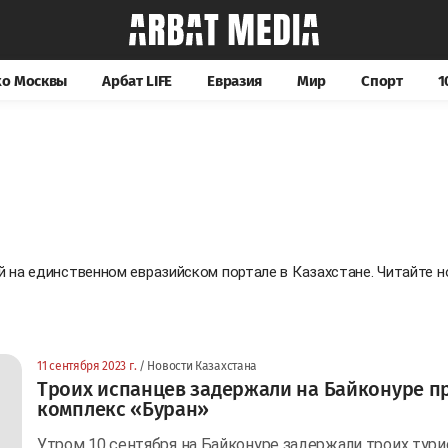
хо Москвы
Арбат LIFE
Евразия
Мир
Спорт
1
й на единственном евразийском портале в Казахстане. Читайте
11 сентября 2023 г.
/ Новости Казахстана
Троих испанцев задержали на Байконуре пр
комплекс «Буран»
Утром 10 сентября на Байконуре задержали троих тури