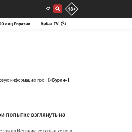
KZ
Арбат TV
00 лиц Евразии
 новую информацию про
【«Буран»】
и попытке взглянуть на
стов из Испании, которые хотели