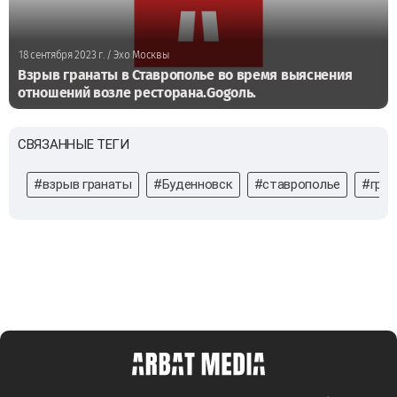
18 сентября 2023 г.
/ Эхо Москвы
Взрыв гранаты в Ставрополье во время выяснения
отношений возле ресторана.Gogoль.
СВЯЗАННЫЕ ТЕГИ
#взрыв гранаты
#Буденновск
#ставрополье
#гран