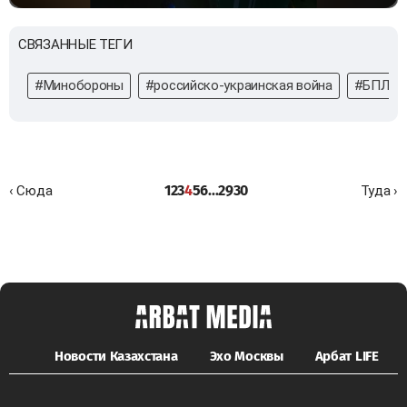
СВЯЗАННЫЕ ТЕГИ
#Минобороны
#российско-украинская война
#БПЛА
1
2
3
4
5
6
...
29
30
‹ Сюда
Туда ›
Новости Казахстана
Эхо Москвы
Арбат LIFE