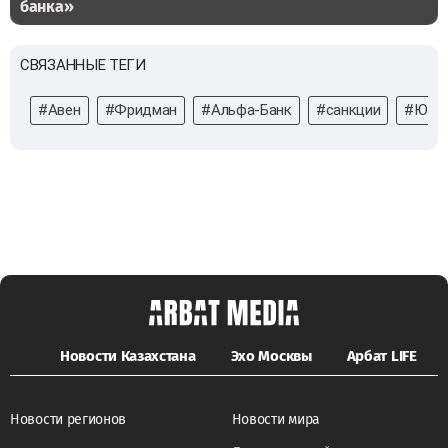
банка»
СВЯЗАННЫЕ ТЕГИ
#Авен
#Фридман
#Альфа-Банк
#санкции
#Юлия
Новости Казахстана
Эхо Москвы
Арбат LIFE
Новости регионов
Новости мира