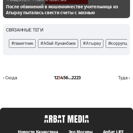
11 января 2025 г.
/ Новости Казахстана
После обвинений в мошенничестве учительница из
Атырау пыталась свести счеты с жизнью
СВЯЗАННЫЕ ТЕГИ
#памятник
#Абай Кунанбаев
#Атырау
#коррупция
1
2
3
4
5
6
...
22
23
‹ Сюда
Туда ›
Новости Казахстана
Эхо Москвы
Арбат LIFE