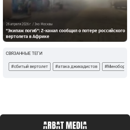
26 апреля 2026 г.
/ Эхо Москвы
"Экипаж погиб": Z-канал сообщил о потере российского
вертолета в Африке
СВЯЗАННЫЕ ТЕГИ
#сбитый вертолет
#атака джихадистов
#Миноборон