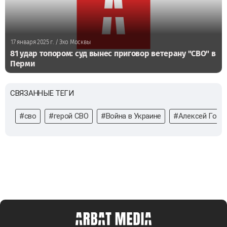
17 января 2025 г.
/ Эхо Москвы
81 удар топором: суд вынес приговор ветерану "СВО" в
Перми
СВЯЗАННЫЕ ТЕГИ
#сво
#герой СВО
#Война в Украине
#Алексей Голо