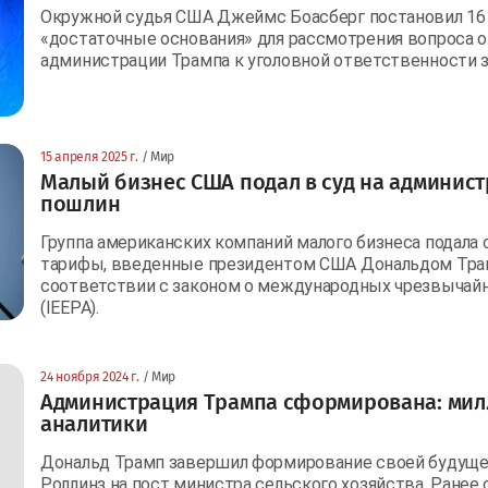
Окружной судья США Джеймс Боасберг постановил 16 
«достаточные основания» для рассмотрения вопроса 
администрации Трампа к уголовной ответственности з
15 апреля 2025 г.
/ Мир
Малый бизнес США подал в суд на админис
пошлин
Группа американских компаний малого бизнеса подала 
тарифы, введенные президентом США Дональдом Тра
соответствии с законом о международных чрезвычай
(IEEPA).
24 ноября 2024 г.
/ Мир
Администрация Трампа сформирована: мил
аналитики
Дональд Трамп завершил формирование своей будущей
Роллинз на пост министра сельского хозяйства. Ранее 