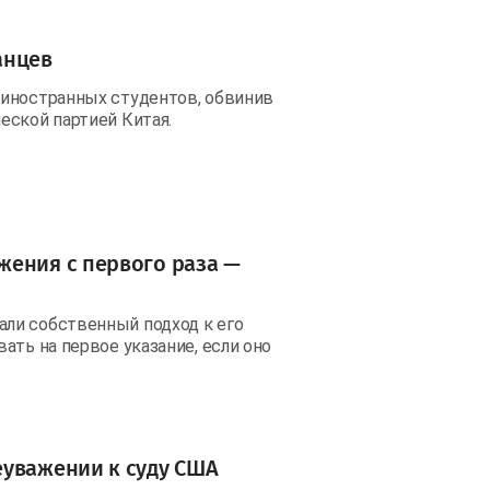
анцев
 иностранных студентов, обвинив
еской партией Китая.
жения с первого раза —
ли собственный подход к его
ать на первое указание, если оно
еуважении к суду США