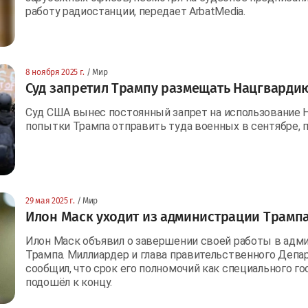
работу радиостанции, передает ArbatMedia.
8 ноября 2025 г.
/ Мир
Суд запретил Трампу размещать Нацгварди
Суд США вынес постоянный запрет на использование 
попытки Трампа отправить туда военных в сентябре, п
29 мая 2025 г.
/ Мир
Илон Маск уходит из администрации Трамп
Илон Маск объявил о завершении своей работы в адм
Трампа. Миллиардер и глава правительственного Деп
сообщил, что срок его полномочий как специального г
подошёл к концу.