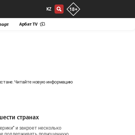
KZ
Арбат TV
порт
ахстане. Читайте новую информацию
шести странах
рики" и закроет несколько
ние поддерживать полноценную