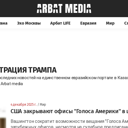
тана
Эхо Москвы
Арбат LIFE
Евразия
Мир
С
ТРАЦИЯ ТРАМПА
оследних новостей на единственном евразийском портале в Каз
 Arbat media
4 декабря 2025 г.
/ Мир
США закрывают офисы "Голоса Америки" в 
Вашингтон сократит возможности вещания "Голоса Аме
зарубежных офисов, несмотря на судебное предписа