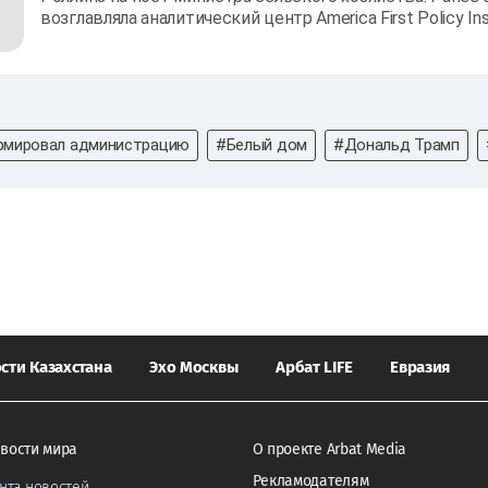
возглавляла аналитический центр America First Policy Ins
мировал администрацию
#Белый дом
#Дональд Трамп
сти Казахстана
Эхо Москвы
Арбат LIFE
Евразия
вости мира
О проекте Arbat Media
Рекламодателям
нта новостей