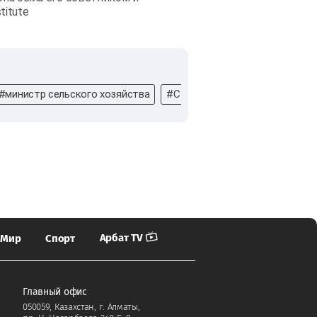
titute
#министр сельского хозяйства
#США
#Америка
#Малый
Арбат TV
Мир
Спорт
Главный офис
050059, Казахстан, г. Алматы,