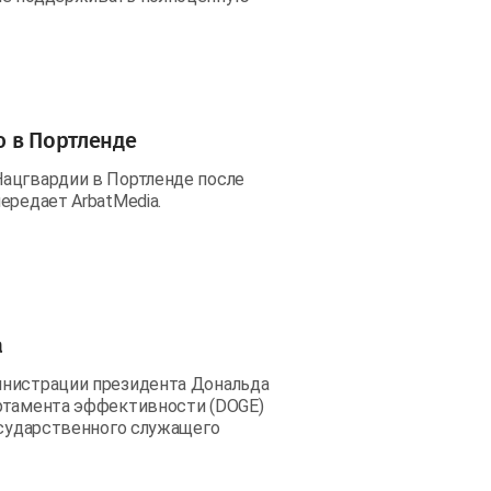
ю в Портленде
Нацгвардии в Портленде после
ередает ArbatMedia.
а
инистрации президента Дональда
артамента эффективности (DOGE)
осударственного служащего