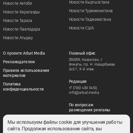
Новости Кыргызстана
Новости Актобе
Новости Туркменистана
Новости Караганды
Новости Таджикистана
Новости Тараза
Новости США
Новости Павлодара
Новости Атырау
О проекте Arbat Media
Главный офис
050059, Казахстан, г.
Рекламодателям
Алматы, пр. Н. Назарбаева
240 Г, 9-й этаж.
Правила использования
материалов
Редакция
Политика
+7 (706) 400 0450
,
конфиденциальности
info@arbat.media
По вопросам
размещения рекламы
+7 (706) 400 0450
,
adv@arbat.media
Мы используем файлы cookie для улучшения работы
сайта. Продолжая использование сайта, вы