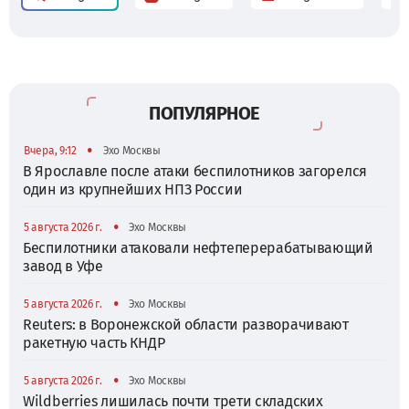
ПОПУЛЯРНОЕ
•
Вчера, 9:12
Эхо Москвы
В Ярославле после атаки беспилотников загорелся
один из крупнейших НПЗ России
•
5 августа 2026 г.
Эхо Москвы
Беспилотники атаковали нефтеперерабатывающий
завод в Уфе
•
5 августа 2026 г.
Эхо Москвы
Reuters: в Воронежской области разворачивают
ракетную часть КНДР
•
5 августа 2026 г.
Эхо Москвы
Wildberries лишилась почти трети складских