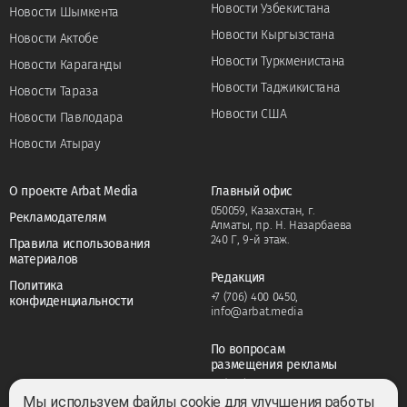
Новости Узбекистана
Новости Шымкента
Новости Кыргызстана
Новости Актобе
Новости Туркменистана
Новости Караганды
Новости Таджикистана
Новости Тараза
Новости США
Новости Павлодара
Новости Атырау
О проекте Arbat Media
Главный офис
050059, Казахстан, г.
Рекламодателям
Алматы, пр. Н. Назарбаева
240 Г, 9-й этаж.
Правила использования
материалов
Редакция
Политика
+7 (706) 400 0450
,
конфиденциальности
info@arbat.media
По вопросам
размещения рекламы
+7 (706) 400 0450
,
adv@arbat.media
Мы используем файлы cookie для улучшения работы