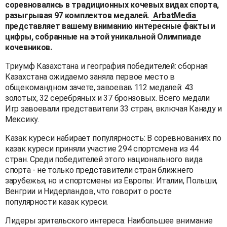
соревновались в традиционных кочевых видах спорта,
разыгрывая 97 комплектов медалей.
ArbatMedia
представляет вашему вниманию интересные факты и
цифры, собранные на этой уникальной Олимпиаде
кочевников.
Триумф Казахстана и география победителей: сборная
Казахстана ожидаемо заняла первое место в
общекомандном зачете, завоевав 112 медалей: 43
золотых, 32 серебряных и 37 бронзовых. Всего медали
Игр завоевали представители 33 стран, включая Канаду и
Мексику.
Казак куреси набирает популярность: В соревнованиях по
казак куреси приняли участие 294 спортсмена из 44
стран. Среди победителей этого национального вида
спорта - не только представители стран ближнего
зарубежья, но и спортсмены из Европы: Италии, Польши,
Венгрии и Нидерландов, что говорит о росте
популярности казак куреси.
Лидеры зрительского интереса: Наибольшее внимание