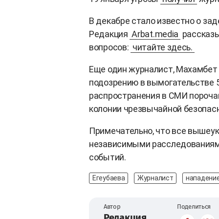
В декабре стало известно о за
Редакция
Arbat.media
рассказы
вопросов:
читайте здесь.
Еще один журналист, Махамбе
подозрению в вымогательстве 5
распространения в СМИ пороча
колонии чрезвычайной безопас
Примечательно, что все вышеу
независимыми расследованиями
событий.
Егеубаева
Журналист
нападени
Автор
Поделиться
Редакция