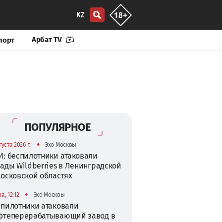
KZ
Арбат TV
порт
ПОПУЛЯРНОЕ
•
густа 2026 г.
Эхо Москвы
И: беспилотники атаковали
ады Wildberries в Ленинградской
Московской областях
•
а, 12:12
Эхо Москвы
спилотники атаковали
фтеперерабатывающий завод в