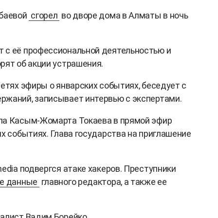
убаевой
сгорел
во дворе дома в Алматы в ночь
 с её профессиональной деятельностью и
рят об акции устрашения.
сетях эфиры о январских событиях, беседует с
ржаний, записывает интервью с экспертами.
ла Касым-Жомарта Токаева в прямой эфир
их событиях. Глава государства на приглашение
edia подвергся атаке хакеров. Преступники
е данные
главного редактора, а также ее
алист Вадим Борейко.