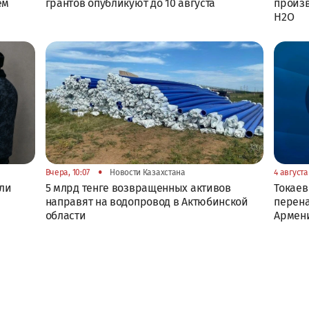
ем
грантов опубликуют до 10 августа
произв
H2O
•
Вчера, 10:07
Новости Казахстана
4 августа 
или
5 млрд тенге возвращенных активов
Токаев
направят на водопровод в Актюбинской
перена
области
Армен