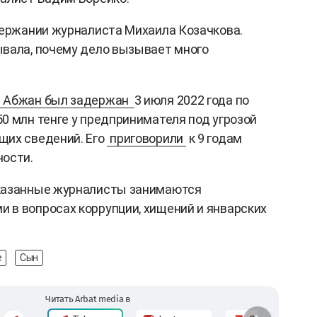
держании журналиста Михаила Козачкова.
вала, почему дело вызывает много
т
Абжан был задержан
3 июля 2022 года по
0 млн тенге у предпринимателя под угрозой
щих сведений. Его
приговорили
к 9 годам
ности.
казанные журналисты занимаются
 в вопросах коррупции, хищений и январских
е
Сын
Читать Arbat media в