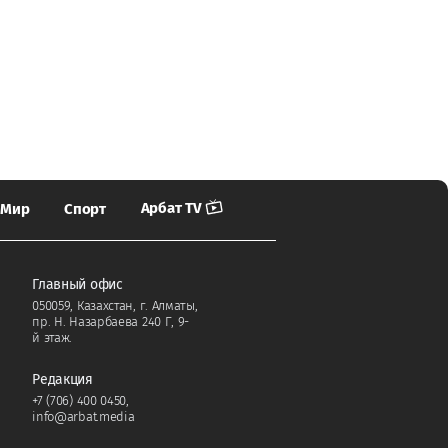
Арбат TV
Мир
Спорт
Главный офис
050059, Казахстан, г. Алматы,
пр. Н. Назарбаева 240 Г, 9-
й этаж.
Редакция
+7 (706) 400 0450
,
info@arbat.media