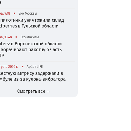
е
•
а, 9:18
Эхо Москвы
спилотники уничтожили склад
dberries в Тульской области
•
а, 13:48
Эхо Москвы
ters: в Воронежской области
зворачивают ракетную часть
ДР
•
густа 2026 г.
Арбат LIFE
вестную актрису задержали в
амбуле из-за кулона-вибратора
Смотреть все →