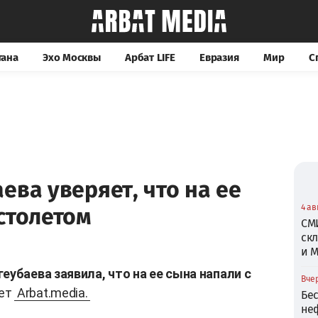
тана
Эхо Москвы
Арбат LIFE
Евразия
Мир
С
ева уверяет, что на ее
4 ав
столетом
СМ
скл
и 
еубаева заявила, что на ее сына напали с
Вчер
ет
Arbat.media.
Бе
не