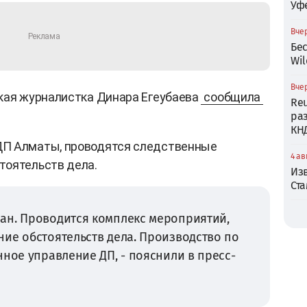
Уф
Вчер
Бе
Wil
Вчер
кая журналистка Динара Егеубаева
сообщила
Reu
ра
КН
ДП Алматы, проводятся следственные
4 ав
тоятельств дела.
Из
Ст
ан. Проводится комплекс мероприятий,
ие обстоятельств дела. Производство по
нное управление ДП, - пояснили в пресс-