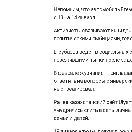
Напомним, что автомобиль Еге
с 13 на 14 января.
Активисты связывают инцидент
политическими амбициями, гово
Егеубаева ведёт в социальных 
пережившими пытки после заде
В феврале журналист приглаша
ответить на вопросы о январск
не отреагировал.
Ранее казахстанский сайт Ulysm
умудрились слить в сеть
личны
семьи и детей.
19 января угрозы
получил
журн