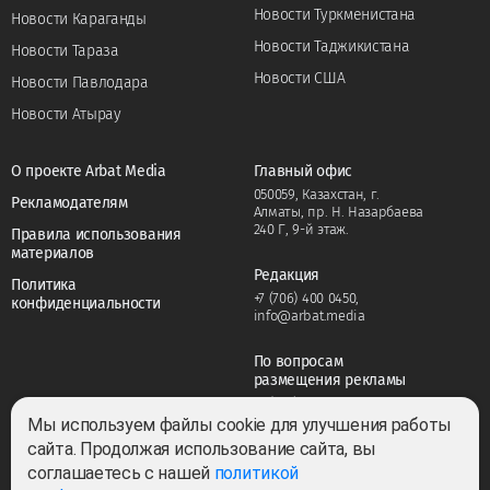
Новости Туркменистана
Новости Караганды
Новости Таджикистана
Новости Тараза
Новости США
Новости Павлодара
Новости Атырау
О проекте Arbat Media
Главный офис
050059, Казахстан, г.
Рекламодателям
Алматы, пр. Н. Назарбаева
240 Г, 9-й этаж.
Правила использования
материалов
Редакция
Политика
+7 (706) 400 0450
,
конфиденциальности
info@arbat.media
По вопросам
размещения рекламы
+7 (706) 400 0450
,
adv@arbat.media
Мы используем файлы cookie для улучшения работы
сайта. Продолжая использование сайта, вы
соглашаетесь с нашей
политикой
Тема: