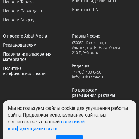
Новости Таджикистана
Новости Тараза
Новости США
Новости Павлодара
Новости Атырау
О проекте Arbat Media
Главный офис
050059, Казахстан, г.
Рекламодателям
Алматы, пр. Н. Назарбаева
240 Г, 9-й этаж.
Правила использования
материалов
Редакция
Политика
+7 (706) 400 0450
,
конфиденциальности
info@arbat.media
По вопросам
размещения рекламы
+7 (706) 400 0450
,
adv@arbat.media
Мы используем файлы cookie для улучшения работы
сайта. Продолжая использование сайта, вы
соглашаетесь с нашей
политикой
Тема:
конфиденциальности
.