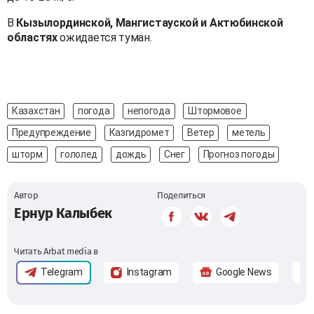
В
Кызылординской, Мангистауской и Актюбинской
областях
ожидается туман.
Казахстан
погода
непогода
Штормовое
Предупреждение
Казгидромет
Ветер
метель
шторм
гололед
дождь
Снег
Прогноз погоды
Автор
Поделиться
Ернур Калыбек
Читать Arbat media в
Telegram
Instagram
Google News