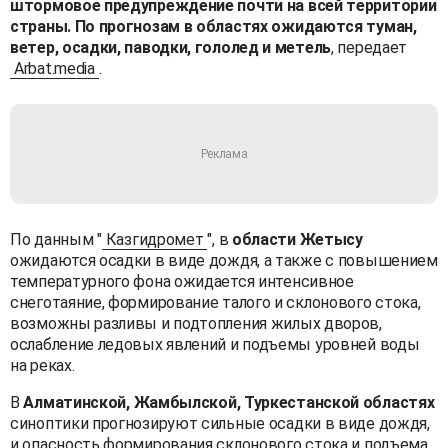
штормовое предупреждение почти на всей территории
страны. По прогнозам в областях ожидаются туман,
ветер, осадки, паводки, гололед и метель
, передает
Arbat.media
.
По данным "
Казгидромет
", в
области Жетысу
ожидаются осадки в виде дождя, а также с повышением
температурного фона ожидается интенсивное
снеготаяние, формирование талого и склонового стока,
возможны разливы и подтопления жилых дворов,
ослабление ледовых явлений и подъемы уровней воды
на реках.
В
Алматинской, Жамбылской, Туркестанской областях
синоптики прогнозируют сильные осадки в виде дождя,
и опасность формирования склонового стока и подъема