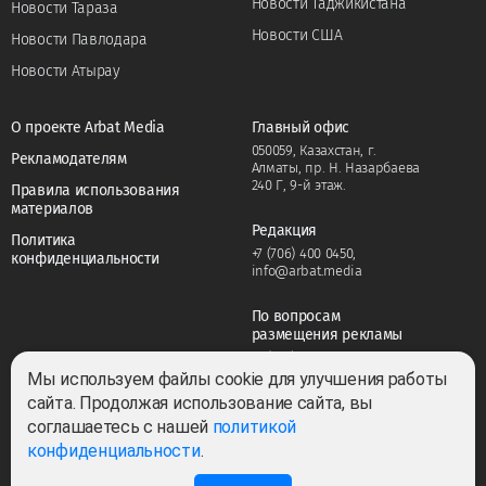
Новости Таджикистана
Новости Тараза
Новости США
Новости Павлодара
Новости Атырау
О проекте Arbat Media
Главный офис
050059, Казахстан, г.
Рекламодателям
Алматы, пр. Н. Назарбаева
240 Г, 9-й этаж.
Правила использования
материалов
Редакция
Политика
+7 (706) 400 0450
,
конфиденциальности
info@arbat.media
По вопросам
размещения рекламы
+7 (706) 400 0450
,
adv@arbat.media
Мы используем файлы cookie для улучшения работы
сайта. Продолжая использование сайта, вы
соглашаетесь с нашей
политикой
Тема:
конфиденциальности
.