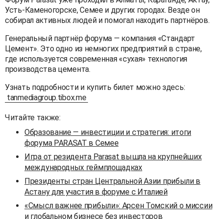
Усть-Каменогорске, Семее и других городах. Везде он
собирал активных людей и помогал находить партнёров.
Генеральный партнёр форума — компания «Стандарт
Цемент». Это одно из немногих предприятий в стране,
где используется современная «сухая» технология
производства цемента.
Узнать подробности и купить билет можно здесь:
tanmediagroup.tibox.me
Читайте также:
Образование — инвестиции и стратегия: итоги
форума PARASAT в Семее
Игра от резидента Parasat вышла на крупнейших
международных геймплощадках
Президенты стран Центральной Азии прибыли в
Астану для участия в форуме с Италией
«Смысл важнее прибыли»: Арсен Томский о миссии
и глобальном бизнесе без инвесторов