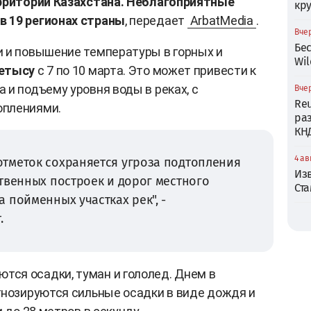
ерритории Казахстана. Неблагоприятные
кр
 19 регионах страны
, передает
ArbatMedia
.
Вчер
Бе
 и повышение температуры в горных и
Wil
етысу
с 7 по 10 марта. Это может привести к
 и подъему уровня воды в реках, с
Вчер
Reu
оплениями.
ра
КН
4 ав
тметок сохраняется угроза подтопления
Из
твенных построек и дорог местного
Ст
 пойменных участках рек", -
.
тся осадки, туман и гололед. Днем в
гнозируются сильные осадки в виде дождя и