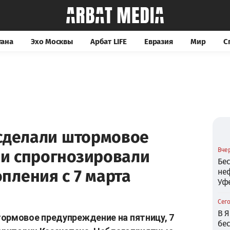
тана
Эхо Москвы
Арбат LIFE
Евразия
Мир
С
 сделали штормовое
Вчер
и спрогнозировали
Бе
пления с 7 марта
не
Уф
Сего
В Я
ормовое предупреждение на пятницу, 7
бе