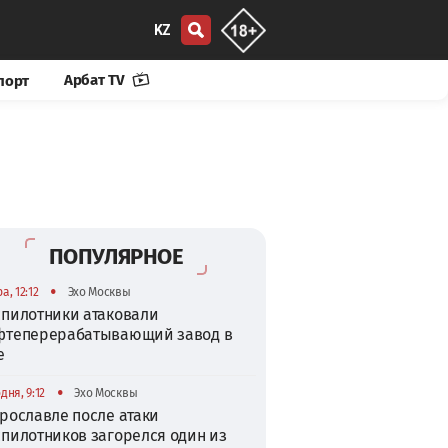
KZ
Арбат TV
порт
ПОПУЛЯРНОЕ
•
а, 12:12
Эхо Москвы
спилотники атаковали
фтеперерабатывающий завод в
е
•
дня, 9:12
Эхо Москвы
рославле после атаки
спилотников загорелся один из