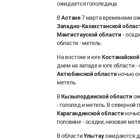
ожидается гололедица.
В
Астане
7 марта временами ожи
Западно-Казахстанской облас
Мангистауской области
- осадк
области - метель.
На востоке и юге
Костанайской
днем на западе и юге области - 
Актюбинской области
ночью ож
метель.
В
Кызылординской области
ож
- гололед и метель. В северно
Карагандинской области
ночью
половине - осадки, низовая мете
В области
Улытау
ожидаются дож