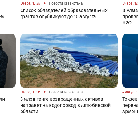
•
Вчера, 18:26
Новости Казахстана
Вчера, 12
Список обладателей образовательных
В Алма
ем
грантов опубликуют до 10 августа
произв
H2O
•
Вчера, 10:07
Новости Казахстана
4 августа 
или
5 млрд тенге возвращенных активов
Токаев
направят на водопровод в Актюбинской
перена
области
Армен