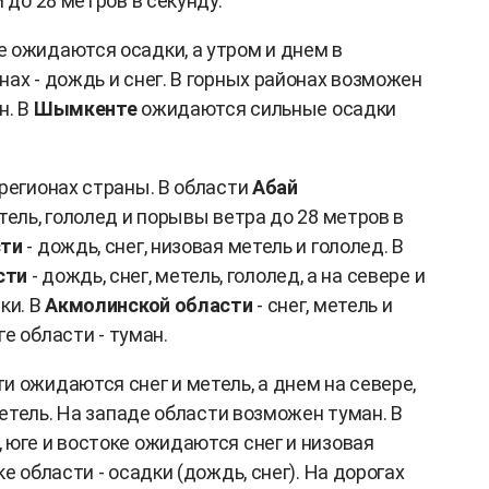
 до 28 метров в секунду.
 ожидаются осадки, а утром и днем в
ах - дождь и снег. В горных районах возможен
н. В
Шымкенте
ожидаются сильные осадки
 регионах страны. В области
Абай
тель, гололед и порывы ветра до 28 метров в
сти
- дождь, снег, низовая метель и гололед. В
сти
- дождь, снег, метель, гололед, а на севере и
ки. В
Акмолинской области
- снег, метель и
ге области - туман.
и ожидаются снег и метель, а днем на севере,
метель. На западе области возможен туман. В
, юге и востоке ожидаются снег и низовая
е области - осадки (дождь, снег). На дорогах