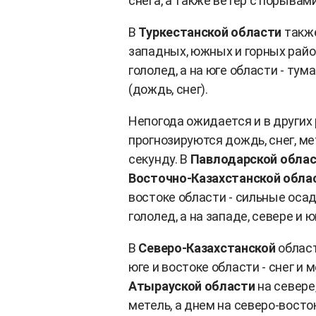
снега, а также ветер с порывами
В
Туркестанской области
также
западных, южных и горных район
гололед, а на юге области - тума
(дождь, снег).
Непогода ожидается и в других
прогнозируются дождь, снег, ме
секунду. В
Павлодарской обла
Восточно-Казахстанской обла
востоке области - сильные осад
гололед, а на западе, севере и ю
В
Северо-Казахстанской
област
юге и востоке области - снег и 
Атырауской области
на севере
метель, а днем на северо-восток