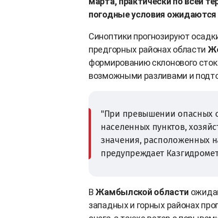
марта, практически по всей т
погодные условия ожидаются в
Синоптики прогнозируют осадки
предгорных районах области
Ж
формированию склонового стока
возможными разливами и подт
"При превышении опасных о
населенных пунктов, хозяйс
значения, расположенных на
предупреждает Казгидромет
В
Жамбылской области
ожидаю
западных и горных районах про