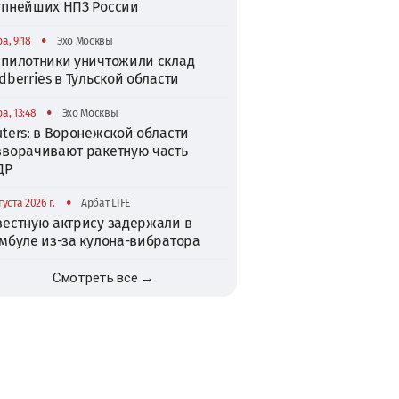
упнейших НПЗ России
•
а, 9:18
Эхо Москвы
спилотники уничтожили склад
dberries в Тульской области
•
а, 13:48
Эхо Москвы
ters: в Воронежской области
зворачивают ракетную часть
ДР
•
густа 2026 г.
Арбат LIFE
вестную актрису задержали в
амбуле из-за кулона-вибратора
Смотреть все →