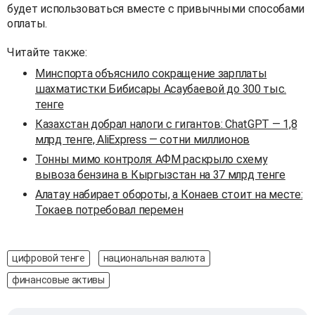
будет использоваться вместе с привычными способами
оплаты.
Читайте также:
Минспорта объяснило сокращение зарплаты
шахматистки Бибисары Асаубаевой до 300 тыс.
тенге
Казахстан добрал налоги с гигантов: ChatGPT — 1,8
млрд тенге, AliExpress — сотни миллионов
Тонны мимо контроля: АФМ раскрыло схему
вывоза бензина в Кыргызстан на 37 млрд тенге
Алатау набирает обороты, а Конаев стоит на месте:
Токаев потребовал перемен
цифровой тенге
национальная валюта
финансовые активы