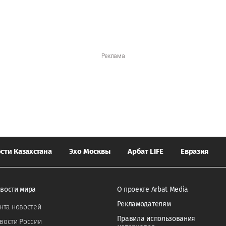
сти Казахстана
Эхо Москвы
Арбат LIFE
Евразия
вости мира
О проекте Arbat Media
Рекламодателям
нта новостей
Правила использования
вости России