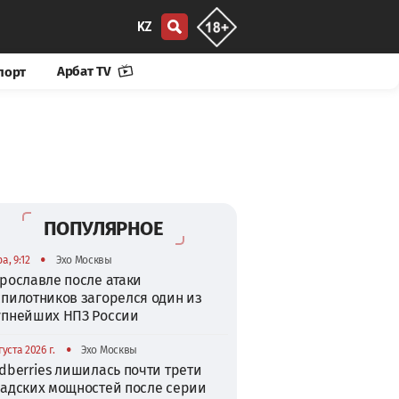
KZ
Арбат TV
порт
ПОПУЛЯРНОЕ
•
а, 9:12
Эхо Москвы
рославле после атаки
спилотников загорелся один из
упнейших НПЗ России
•
густа 2026 г.
Эхо Москвы
dberries лишилась почти трети
ладских мощностей после серии