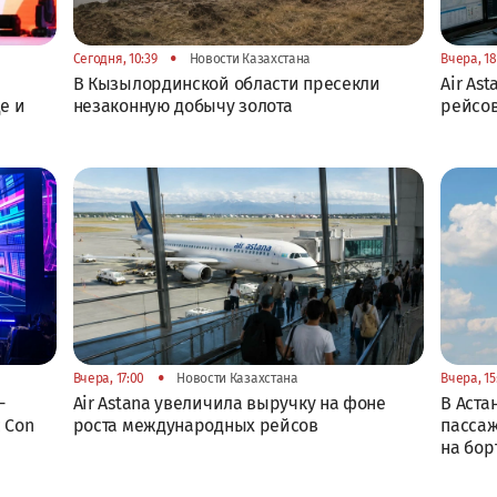
•
Сегодня, 10:39
Новости Казахстана
Вчера, 18
В Кызылординской области пресекли
Air As
е и
незаконную добычу золота
рейсов
•
Вчера, 17:00
Новости Казахстана
Вчера, 15
-
Air Astana увеличила выручку на фоне
В Аста
 Con
роста международных рейсов
пассаж
на бор