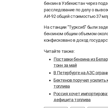
бензин в Узбекистан через под
расследование по делу о вывоз
АИ-92 общей стоимостью 37 млр
На станции "Турксиб" были зад
бензином общим объемом около 
конфисковано в доход государс
Читайте также:
Поставки бензина из Белар
тонн за май
В Петербурге на АЗС огран
Бектенов поручил усилить 
топлива
Россия хочет импортироват
дефицита топлива