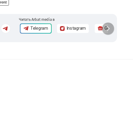
ание
Читать Arbat media в
Telegram
Instagram
Google News