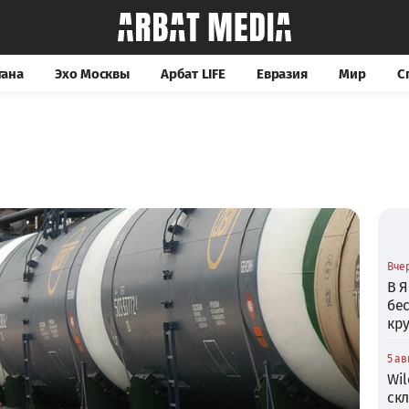
тана
Эхо Москвы
Арбат LIFE
Евразия
Мир
С
Вчер
В Я
бе
кр
5 ав
Wil
ск