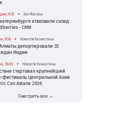
к
•
дня, 9:35
Эхо Москвы
катеринбурге атаковали склад
dberries - СМИ
•
а, 9:58
Новости Казахстана
 Алматы депортировали 35
аждан Индии
•
а, 18:00
Новости Казахстана
Астане стартовал крупнейший
п-фестиваль Центральной Азии
ic Con Astana 2026
Смотреть все →