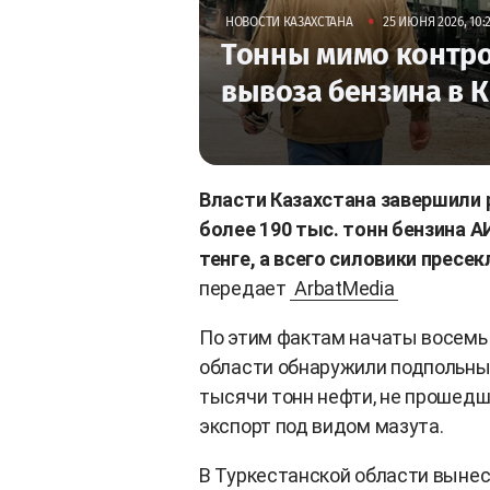
•
НОВОСТИ КАЗАХСТАНА
25 ИЮНЯ 2026, 10:
Тонны мимо контро
вывоза бензина в К
Власти Казахстана завершили 
более 190 тыс. тонн бензина 
тенге, а всего силовики пресе
передает
ArbatMedia
По этим фактам начаты восемь
области обнаружили подпольный
тысячи тонн нефти, не прошедш
экспорт под видом мазута.
В Туркестанской области вынес