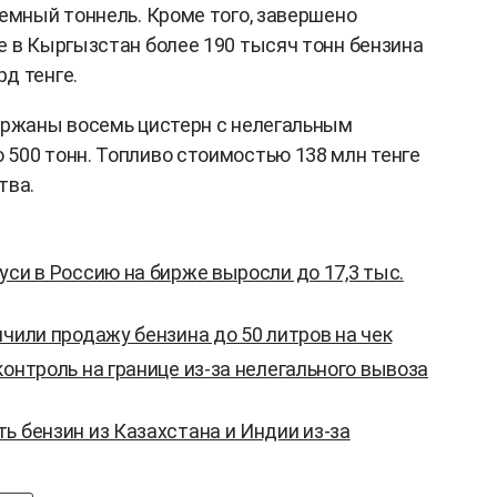
земный тоннель. Кроме того, завершено
е в Кыргызстан более 190 тысяч тонн бензина
д тенге.
ержаны восемь цистерн с нелегальным
500 тонн. Топливо стоимостью 138 млн тенге
тва.
уси в Россию на бирже выросли до 17,3 тыс.
ичили продажу бензина до 50 литров на чек
контроль на границе из-за нелегального вывоза
ь бензин из Казахстана и Индии из-за