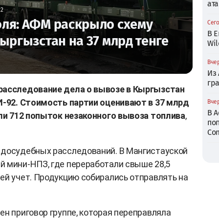
ата
22
ля: АФМ раскрыло схему
Сего
В Е
ыргызстан на 37 млрд тенге
Wil
Вчер
Из
гр
расследование дела о вывозе в Кыргызстан
АИ-92. Стоимость партии оценивают в 37 млрд
Вчер
В 
кли 712 попыток незаконного вывоза топлива
,
по
Com
 досудебных расследований. В Мангистауской
 мини-НПЗ, где переработали свыше 28,5
ей учет. Продукцию собирались отправлять на
ен приговор группе, которая переправляла