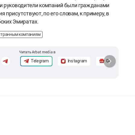
и руководители компаний были гражданами
я присутствуют, по его словам, к примеру, в
ских Эмиратах.
странным компаниям
Читать Arbat media в
Telegram
Instagram
Google News