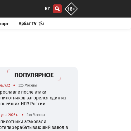
KZ
Арбат TV
порт
ПОПУЛЯРНОЕ
•
а, 9:12
Эхо Москвы
рославле после атаки
спилотников загорелся один из
упнейших НПЗ России
•
густа 2026 г.
Эхо Москвы
спилотники атаковали
фтеперерабатывающий завод в