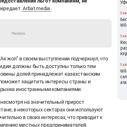
редоставления льгот компаниям, не
Уф
передает
Arbat.media
.
5 ав
Бе
Wil
5 ав
Reu
ра
КН
Ак жол" в своем выступлении подчеркнул, что
5 ав
сидии должны быть доступны только тем
Wil
оловины долей принадлежат казахстанским
ск
, поможет защитить интересы страны и
ата
 рынка иностранными компаниями.
 несмотря на значительный прирост
тане, в некоторых секторах они используют
ительно в своих интересах, что приводит к
емлению местных предпринимателей.