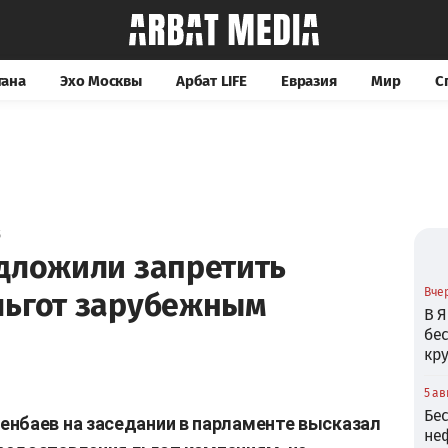
тана
Эхо Москвы
Арбат LIFE
Евразия
Мир
С
5
едложили запретить
Вчер
льгот зарубежным
В Я
бе
кр
5 ав
Бе
енбаев на заседании в парламенте высказал
не