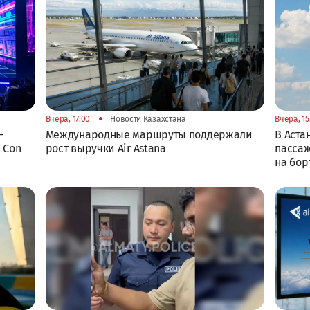
•
Вчера, 17:00
Новости Казахстана
Вчера, 15
-
Международные маршруты поддержали
В Аста
 Con
рост выручки Air Astana
пассаж
на бор