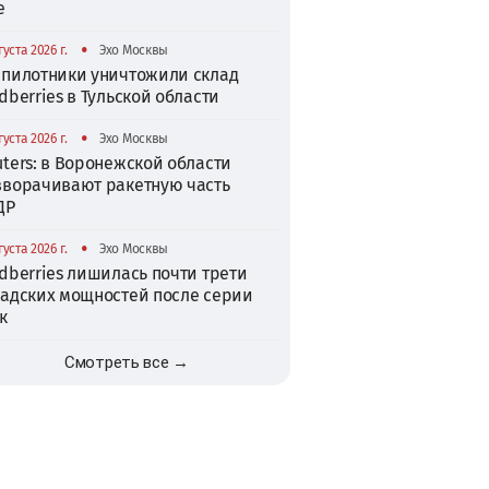
е
•
густа 2026 г.
Эхо Москвы
спилотники уничтожили склад
dberries в Тульской области
•
густа 2026 г.
Эхо Москвы
ters: в Воронежской области
зворачивают ракетную часть
ДР
•
густа 2026 г.
Эхо Москвы
dberries лишилась почти трети
ладских мощностей после серии
к
Смотреть все →