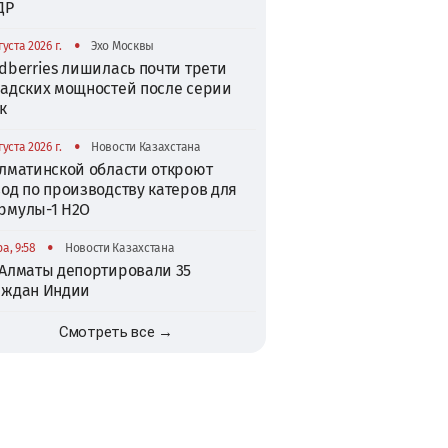
ДР
•
густа 2026 г.
Эхо Москвы
dberries лишилась почти трети
ладских мощностей после серии
к
•
густа 2026 г.
Новости Казахстана
Алматинской области откроют
од по производству катеров для
рмулы-1 H2O
•
а, 9:58
Новости Казахстана
 Алматы депортировали 35
аждан Индии
Смотреть все →