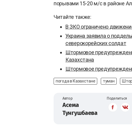
порывами 15-20 м/с в районе Ал
Читайте также:
В ЗКО ограничено движение
Украина заявила о поддел
северокорейских солдат
Штормовое предупреждение
Казахстана
Штормовое предупреждение
погода в Казахстане
туман
Штор
Автор
Поделиться
Асема
Тунгушбаева