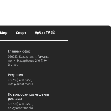
Арбат TV
Мир
Спорт
Главный офис
050059, Казахстан, г. Алматы,
пр. Н. Назарбаева 240 Г, 9-
й этаж.
Редакция
+7 (706) 400 0450
,
info@arbat.media
По вопросам размещения
рекламы
+7 (706) 400 0450
,
adv@arbat.media