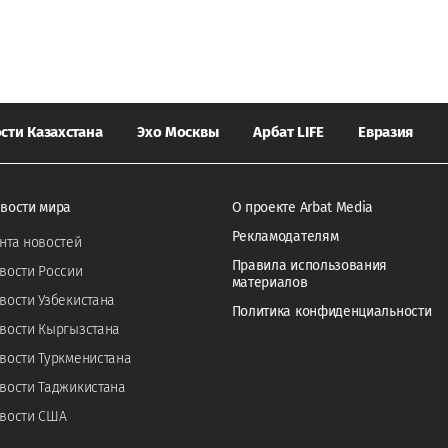
сти Казахстана
Эхо Москвы
Арбат LIFE
Евразия
вости мира
О проекте Arbat Media
Рекламодателям
нта новостей
Правила использования
вости России
материалов
вости Узбекистана
Политика конфиденциальности
вости Кыргызстана
вости Туркменистана
вости Таджикистана
вости США