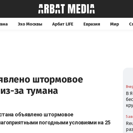
тана
Эхо Москвы
Арбат LIFE
Евразия
Мир
С
ъявлено штормовое
Вчер
из-за тумана
В Я
бе
кр
хстана объявлено штормовое
5 ав
благоприятными погодными условиями на 25
Reu
ра