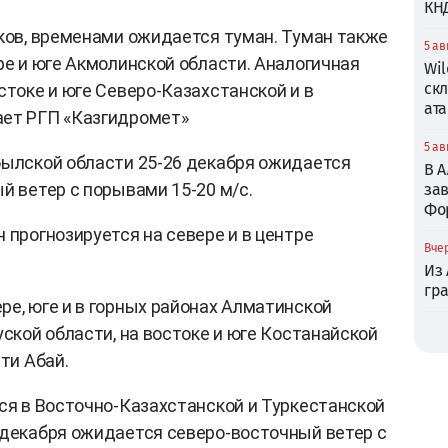
КН
иков, временами ожидается туман. Туман также
5 ав
ре и юге Акмолинской области. Аналогичная
Wil
ск
стоке и юге Северо-Казахстанской и в
ата
ает РГП «Казгидромет»
5 ав
былской области 25-26 декабря ожидается
В 
й ветер с порывами 15-20 м/с.
зав
Фо
 прогнозируется на севере и в центре
Вчер
Из
гр
ре, юге и в горных районах Алматинской
уской области, на востоке и юге Костанайской
ти Абай.
тся в Восточно-Казахстанской и Туркестанской
 декабря ожидается северо-восточный ветер с