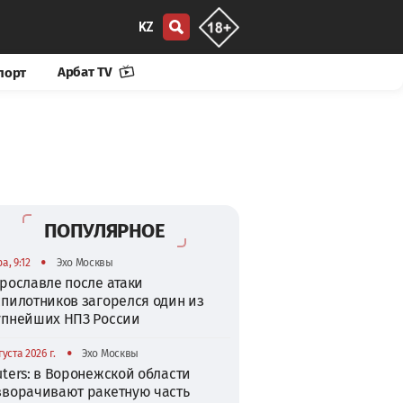
KZ
Арбат TV
порт
ПОПУЛЯРНОЕ
•
а, 9:12
Эхо Москвы
рославле после атаки
спилотников загорелся один из
упнейших НПЗ России
•
густа 2026 г.
Эхо Москвы
ters: в Воронежской области
зворачивают ракетную часть