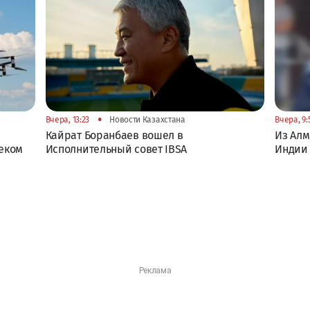
•
Вчера, 13:23
Новости Казахстана
Вчера, 9:
Кайрат Боранбаев вошел в
Из Алм
еком
Исполнительный совет IBSA
Индии