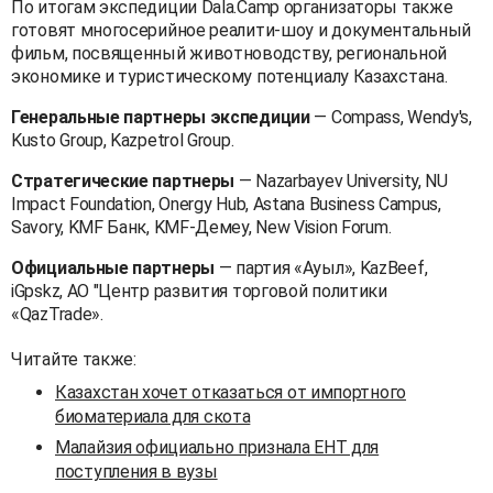
По итогам экспедиции Dala.Camp организаторы также
готовят многосерийное реалити-шоу и документальный
фильм, посвященный животноводству, региональной
экономике и туристическому потенциалу Казахстана.
Генеральные партнеры экспедиции
— Compass, Wendy's,
Kusto Group, Kazpetrol Group.
Стратегические партнеры
— Nazarbayev University, NU
Impact Foundation, Onergy Hub, Astana Business Campus,
Savory, KMF Банк, KMF-Демеу, New Vision Forum.
Официальные партнеры
— партия «Ауыл», KazBeef,
iGpskz, АО "Центр развития торговой политики
«QazTrade».
Читайте также:
Казахстан хочет отказаться от импортного
биоматериала для скота
Малайзия официально признала ЕНТ для
поступления в вузы