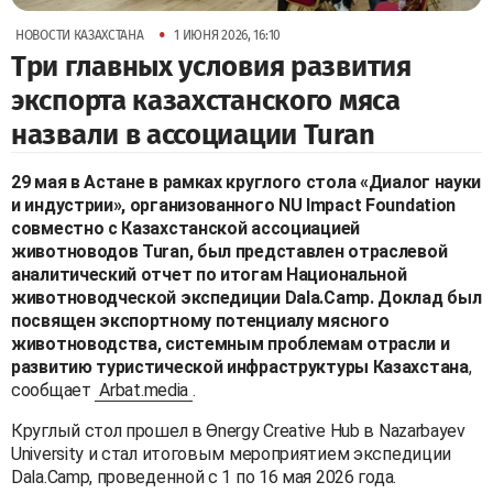
•
НОВОСТИ КАЗАХСТАНА
1 ИЮНЯ 2026, 16:10
Три главных условия развития
экспорта казахстанского мяса
назвали в ассоциации Turan
29 мая в Астане в рамках круглого стола «Диалог науки
и индустрии», организованного NU Impact Foundation
совместно с Казахстанской ассоциацией
животноводов Turan, был представлен отраслевой
аналитический отчет по итогам Национальной
животноводческой экспедиции Dala.Camp. Доклад был
посвящен экспортному потенциалу мясного
животноводства, системным проблемам отрасли и
развитию туристической инфраструктуры Казахстана
,
сообщает
Arbat.media
.
Круглый стол прошел в Өnergy Creative Hub в Nazarbayev
University и стал итоговым мероприятием экспедиции
Dala.Camp, проведенной с 1 по 16 мая 2026 года.