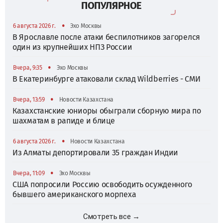
ПОПУЛЯРНОЕ
•
6 августа 2026 г.
Эхо Москвы
В Ярославле после атаки беспилотников загорелся
один из крупнейших НПЗ России
•
Вчера, 9:35
Эхо Москвы
В Екатеринбурге атаковали склад Wildberries - СМИ
•
Вчера, 13:59
Новости Казахстана
Казахстанские юниоры обыграли сборную мира по
шахматам в рапиде и блице
•
6 августа 2026 г.
Новости Казахстана
Из Алматы депортировали 35 граждан Индии
•
Вчера, 11:09
Эхо Москвы
США попросили Россию освободить осужденного
бывшего американского морпеха
Смотреть все →