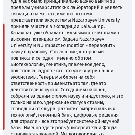
«Для нас было принципиально важно выйти за
пределы университетских лабораторий и увидеть
ситуацию на местах, именно поэтому
представители экосистемы Nazarbayev University
приняли участие в экспедиции Dala.Camp.
Казахстан уже обладает сильными хозяйствами с
высоким потенциалом. Задача Nazarbayev
University и NU Impact Foundation - переводить
науку в практику. Соглашение, которое мы
подписали сегодня - именно об этом.
Биотехнологии, генетика, племенное дело,
подготовка кадров - все это уже внутри нашей
экосистемы. Теперь мы берем на себя
ответственность применить это там, где это
действительно нужно. Сегодня мы наконец
собрали за одним столом науку и индустрию, и это
только начало. Удержание статуса страны,
свободной от ящура, развитие эмбриональных
технологий, геномный банк, цифровые решения
для отрасли - все это требует системной научной
базы. Именно здесь роль Университета и Фонда
становится ключевой. Мы договорились о