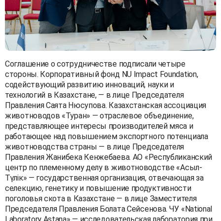
Соглашение о сотрудничестве подписали четыре
стороны. Корпоративный фонд NU Impact Foundation,
содействующий развитию инноваций, науки и
технологий в Казахстане, — в лице Председателя
Правления Саята Нюсупова. Казахстанская ассоциация
животноводов «Туран» — отраслевое объединение,
представляющее интересы производителей мяса и
работающее над повышением экспортного потенциала
животноводства страны — в лице Председателя
Правления Жанибека Кенжебаева. АО «Республиканский
центр по племенному делу в животноводстве «Асыл-
Түлік» — государственная организация, отвечающая за
селекцию, генетику и повышение продуктивности
поголовья скота в Казахстане — в лице Заместителя
Председателя Правления Болата Сейсенова. ЧУ «National
Laboratory Astana» — исследовательская лаборатория при