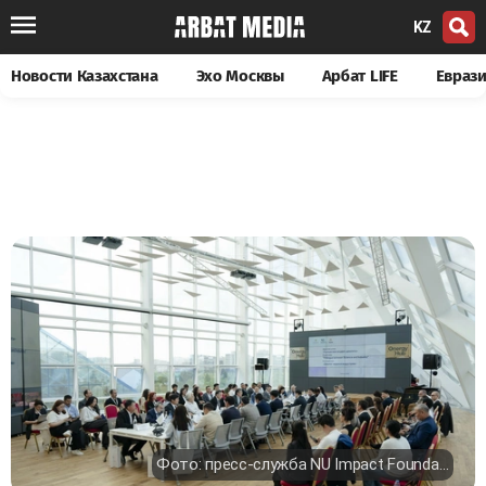
KZ
Новости Казахстана
Эхо Москвы
Арбат LIFE
Евраз
Фото: пресс-служба NU Impact Foundation