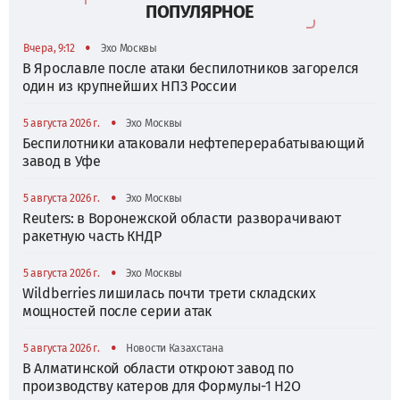
ПОПУЛЯРНОЕ
•
Вчера, 9:12
Эхо Москвы
В Ярославле после атаки беспилотников загорелся
один из крупнейших НПЗ России
•
5 августа 2026 г.
Эхо Москвы
Беспилотники атаковали нефтеперерабатывающий
завод в Уфе
•
5 августа 2026 г.
Эхо Москвы
Reuters: в Воронежской области разворачивают
ракетную часть КНДР
•
5 августа 2026 г.
Эхо Москвы
Wildberries лишилась почти трети складских
мощностей после серии атак
•
5 августа 2026 г.
Новости Казахстана
В Алматинской области откроют завод по
производству катеров для Формулы-1 H2O