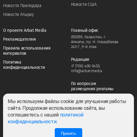
Новости США
Новости Павлодара
Новости Атырау
О проекте Arbat Media
Главный офис
050059, Казахстан, г.
Рекламодателям
Алматы, пр. Н. Назарбаева
240 Г, 9-й этаж.
Правила использования
материалов
Редакция
Политика
+7 (706) 400 0450
,
конфиденциальности
info@arbat.media
По вопросам
размещения рекламы
+7 (706) 400 0450
,
adv@arbat.media
Мы используем файлы cookie для улучшения работы
сайта. Продолжая использование сайта, вы
соглашаетесь с нашей
политикой
Тема:
конфиденциальности
.
Принять
1
1