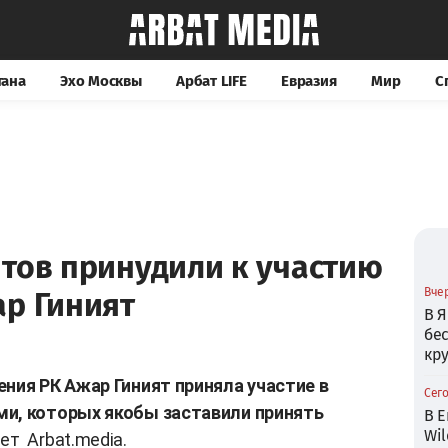
тана
Эхо Москвы
Арбат LIFE
Евразия
Мир
С
тов принудили к участию
Вчер
ар Гиният
В Я
бе
кр
ния РК Ажар Гиният приняла участие в
Сего
ми, которых якобы заставили принять
В Е
Wil
ает
Arbat.media.