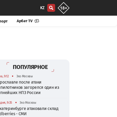
KZ
Арбат TV
порт
ПОПУЛЯРНОЕ
•
а, 9:12
Эхо Москвы
рославле после атаки
спилотников загорелся один из
упнейших НПЗ России
•
дня, 9:35
Эхо Москвы
катеринбурге атаковали склад
dberries - СМИ