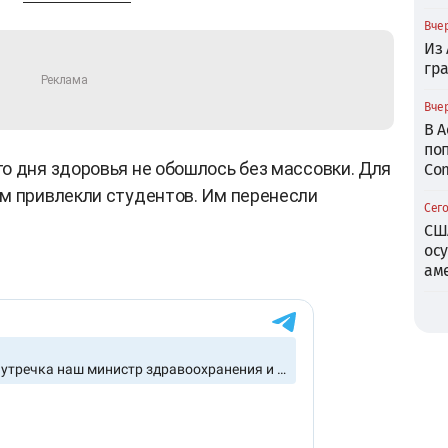
Вчер
Из
гр
Вчер
В 
по
о дня здоровья не обошлось без массовки. Для
Com
м привлекли студентов. Им перенесли
Сего
СШ
ос
ам