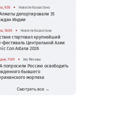
•
а, 9:58
Новости Казахстана
 Алматы депортировали 35
аждан Индии
•
а, 18:00
Новости Казахстана
Астане стартовал крупнейший
п-фестиваль Центральной Азии
ic Con Astana 2026
•
дня, 11:09
Эхо Москвы
А попросили Россию освободить
ужденного бывшего
ериканского морпеха
Смотреть все →