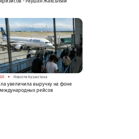
кризисов - Раушан Жаксыбай
•
:00
Новости Казахстана
tana увеличила выручку на фоне
 международных рейсов