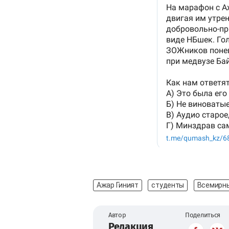
Ажар Гиният
студенты
Всемирны
Автор
Поделиться
Редакция