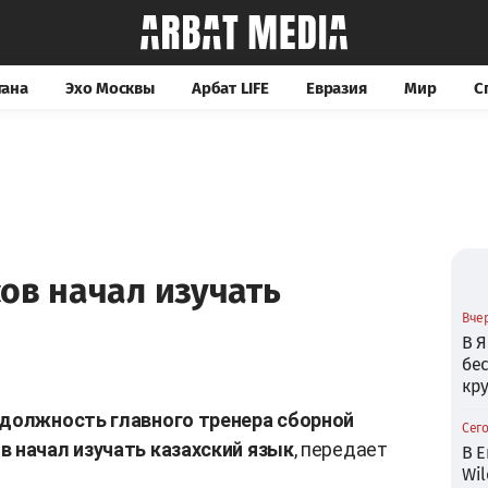
тана
Эхо Москвы
Арбат LIFE
Евразия
Мир
С
ов начал изучать
Вчер
В Я
бе
кр
 должность главного тренера сборной
Сего
в начал изучать казахский язык
, передает
В Е
Wil