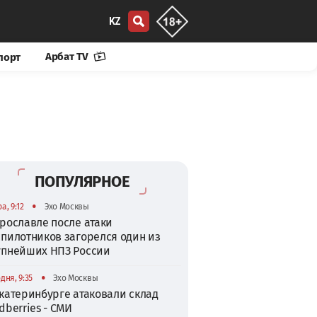
KZ
Арбат TV
порт
ПОПУЛЯРНОЕ
•
а, 9:12
Эхо Москвы
рославле после атаки
спилотников загорелся один из
упнейших НПЗ России
•
дня, 9:35
Эхо Москвы
катеринбурге атаковали склад
dberries - СМИ