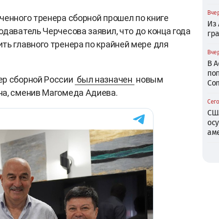
Вчер
ченного тренера сборной прошел по книге
Из
даватель Черчесова заявил, что до конца года
гр
ть главного тренера по крайней мере для
Вчер
В 
по
ер сборной России
был назначен
новым
Com
на, сменив Магомеда Адиева.
Сего
СШ
ос
ам