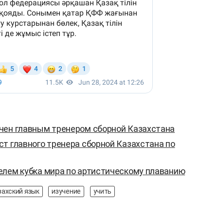
чен главным тренером сборной Казахстана
т главного тренера сборной Казахстана по
елем кубка мира по артистическому плаванию
захский язык
изучение
учить