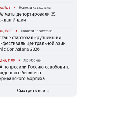
•
а, 9:58
Новости Казахстана
 Алматы депортировали 35
аждан Индии
•
а, 18:00
Новости Казахстана
Астане стартовал крупнейший
п-фестиваль Центральной Азии
ic Con Astana 2026
•
дня, 11:09
Эхо Москвы
А попросили Россию освободить
ужденного бывшего
ериканского морпеха
Смотреть все →