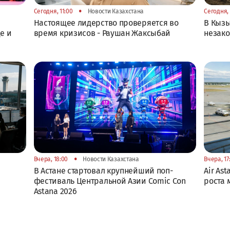
•
Сегодня, 11:00
Новости Казахстана
Сегодня, 
Настоящее лидерство проверяется во
В Кызы
е и
время кризисов - Раушан Жаксыбай
незако
•
Вчера, 18:00
Новости Казахстана
Вчера, 17
В Астане стартовал крупнейший поп-
Air As
фестиваль Центральной Азии Comic Con
роста
Astana 2026