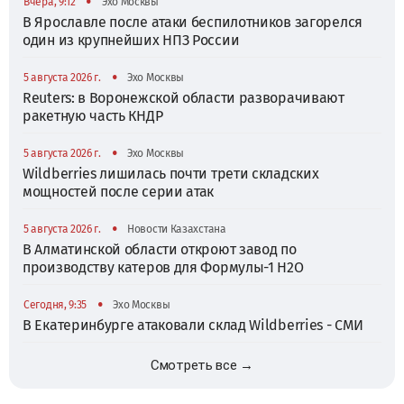
•
Вчера, 9:12
Эхо Москвы
В Ярославле после атаки беспилотников загорелся
один из крупнейших НПЗ России
•
5 августа 2026 г.
Эхо Москвы
Reuters: в Воронежской области разворачивают
ракетную часть КНДР
•
5 августа 2026 г.
Эхо Москвы
Wildberries лишилась почти трети складских
мощностей после серии атак
•
5 августа 2026 г.
Новости Казахстана
В Алматинской области откроют завод по
производству катеров для Формулы-1 H2O
•
Сегодня, 9:35
Эхо Москвы
В Екатеринбурге атаковали склад Wildberries - СМИ
Смотреть все →