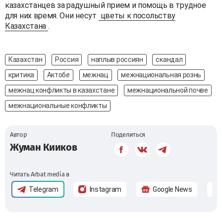
казахстанцев за радушный прием и помощь в трудное
для них время. Они несут
цветы к посольству
Казахстана
.
Казахстан
Россия
наплыв россиян
скандал
критика
Актобе
межнац
межнациональная рознь
межнац конфликты в казахстане
межнациональной почве
межнациональные конфликты
Автор
Поделиться
Жуман Кииков
Читать Arbat media в
Telegram
Instagram
Google News