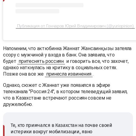
Публикация от Гончаров Юрий Владимирович (@yuriopinion)
Напомним, что актюбинка Жаннат Жансаинқызы затеяла
ссору с мужчиной у входа в банк. Она заявила, что
будет
притеснять россиян
и говорить все, что захочет,
однако наткнулась на критику в социальных сетях.
Позже она все же
принесла извинения
.
Однако, сюжет с Жаннат уже появился в эфире
телеканала "Россия 24", в котором телеведущий заявил,
что в Казахстане встречают россиян совсем не
дружелюбно.
Те, кто примчался в Казахстан на почве своей
истерики вокруг мобилизации, явно