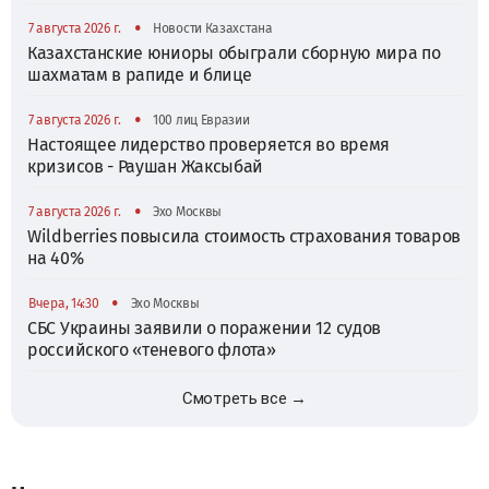
•
7 августа 2026 г.
Новости Казахстана
Казахстанские юниоры обыграли сборную мира по
шахматам в рапиде и блице
•
7 августа 2026 г.
100 лиц Евразии
Настоящее лидерство проверяется во время
кризисов - Раушан Жаксыбай
•
7 августа 2026 г.
Эхо Москвы
Wildberries повысила стоимость страхования товаров
на 40%
•
Вчера, 14:30
Эхо Москвы
СБС Украины заявили о поражении 12 судов
российского «теневого флота»
Смотреть все →