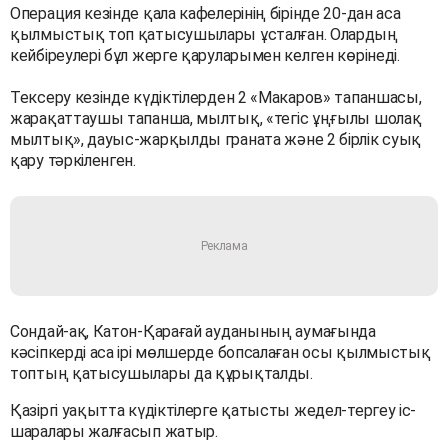
Операция кезінде қала кафелерінің бірінде 20-дан аса
қылмыстық топ қатысушылары ұсталған. Олардың
кейбіреулері бұл жерге қаруларымен келген көрінеді.
Тексеру кезінде күдіктілерден 2 «Макаров» тапаншасы,
жарақаттаушы тапанша, мылтық, «тегіс ұңғылы шолақ
мылтық», дауыс-жарқылды граната және 2 бірлік суық
қару тәркіленген.
Сондай-ақ, Катон-Қарағай ауданының аумағында
кәсіпкерді аса ірі мөлшерде бопсалаған осы қылмыстық
топтың қатысушылары да құрықталды.
Қазіргі уақытта күдіктілерге қатысты жедел-тергеу іс-
шаралары жалғасып жатыр.