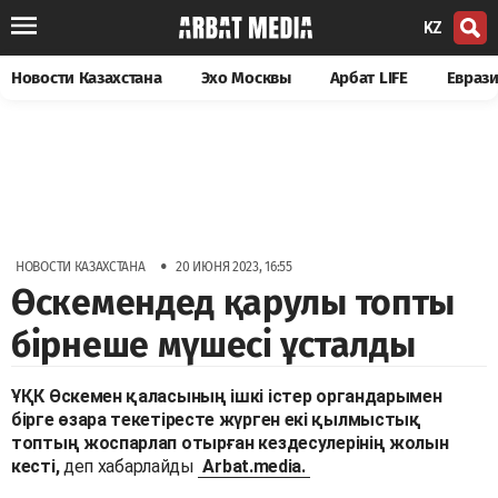
KZ
Новости Казахстана
Эхо Москвы
Арбат LIFE
Евраз
•
НОВОСТИ КАЗАХСТАНА
20 ИЮНЯ 2023, 16:55
Өскемендед қарулы топты
бірнеше мүшесі ұсталды
ҰҚК Өскемен қаласының ішкі істер органдарымен
бірге өзара текетіресте жүрген екі қылмыстық
топтың жоспарлап отырған кездесулерінің жолын
кесті,
деп хабарлайды
Arbat.media.