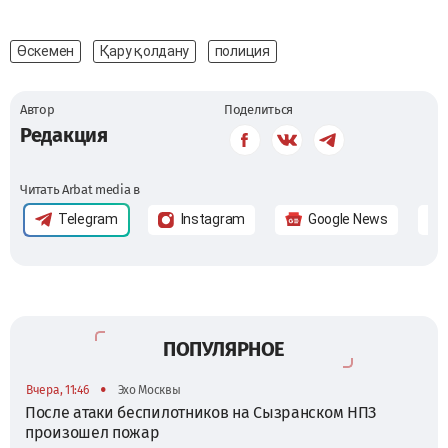
Өскемен
Қару қолдану
полиция
Автор
Поделиться
Редакция
Читать Arbat media в
Telegram
Instagram
Google News
ПОПУЛЯРНОЕ
•
Вчера, 11:46
Эхо Москвы
После атаки беспилотников на Сызранском НПЗ
произошел пожар