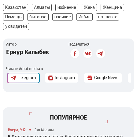
Казахстан
Алматы
избиение
Жена
Женщина
Помощь
бытовое
насилие
Избил
на глазах
у свидетей
Автор
Поделиться
Ернур Калыбек
Читать Arbat media в
Telegram
Instagram
Google News
ПОПУЛЯРНОЕ
•
Вчера, 9:12
Эхо Москвы
В Ярославле после атаки беспилотников загорелся