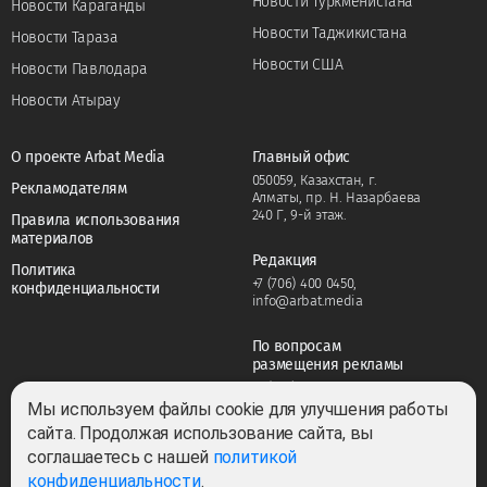
Новости Туркменистана
Новости Караганды
Новости Таджикистана
Новости Тараза
Новости США
Новости Павлодара
Новости Атырау
О проекте Arbat Media
Главный офис
050059, Казахстан, г.
Рекламодателям
Алматы, пр. Н. Назарбаева
240 Г, 9-й этаж.
Правила использования
материалов
Редакция
Политика
+7 (706) 400 0450
,
конфиденциальности
info@arbat.media
По вопросам
размещения рекламы
+7 (706) 400 0450
,
adv@arbat.media
Мы используем файлы cookie для улучшения работы
сайта. Продолжая использование сайта, вы
соглашаетесь с нашей
политикой
Тема:
конфиденциальности
.