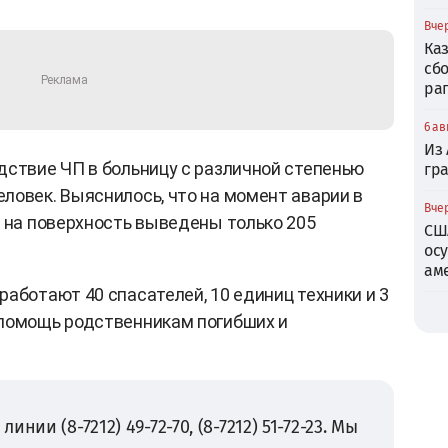
Вчер
Ка
сб
ра
6 ав
Из
дствие ЧП в больницу с различной степенью
гр
ловек. Выяснилось, что на момент аварии в
Вчер
, на поверхность выведены только 205
СШ
ос
ам
аботают 40 спасателей, 10 единиц техники и 3
 помощь родственникам погибших и
нии (8-7212) 49-72-70, (8-7212) 51-72-23. Мы