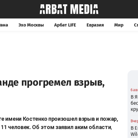
тана
Эхо Москвы
Арбат LIFE
Евразия
Мир
С
анде прогремел взрыв,
6 ав
В Я
бе
кр
те имени Костенко произошел взрыв и пожар,
Вчер
 11 человек. Об этом заявил аким области
,
В Е
Wil