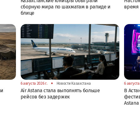
Казахстанские юниоры обыграли
Настоя
сборную мира по шахматам в рапиде и
время 
блице
•
6 августа 2026 г.
Новости Казахстана
6 августа 
ли
Air Astana стала выполнять больше
В Аста
рейсов без задержек
фестив
Astana