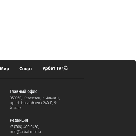
Арбат TV
Мир
Спорт
Главный офис
050059, Казахстан, г. Алматы,
пр. Н. Назарбаева 240 Г, 9-
й этаж.
Редакция
+7 (706) 400 0450
,
info@arbat.media