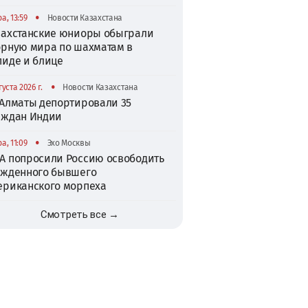
•
а, 13:59
Новости Казахстана
захстанские юниоры обыграли
орную мира по шахматам в
пиде и блице
•
густа 2026 г.
Новости Казахстана
 Алматы депортировали 35
аждан Индии
•
а, 11:09
Эхо Москвы
А попросили Россию освободить
ужденного бывшего
ериканского морпеха
Смотреть все →