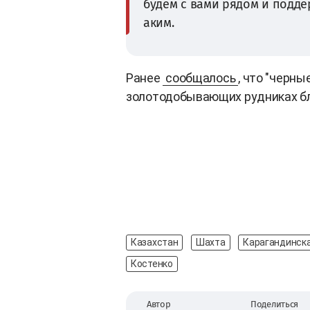
будем с вами рядом и поддер
аким.
Ранее
сообщалось
, что "черн
золотодобывающих рудниках бл
Казахстан
Шахта
Карагандинска
Костенко
Автор
Поделиться