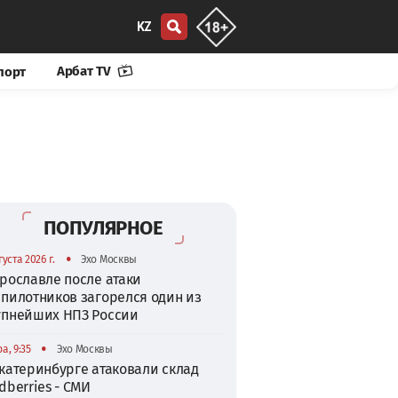
KZ
Арбат TV
порт
ПОПУЛЯРНОЕ
•
густа 2026 г.
Эхо Москвы
рославле после атаки
спилотников загорелся один из
упнейших НПЗ России
•
а, 9:35
Эхо Москвы
катеринбурге атаковали склад
dberries - СМИ