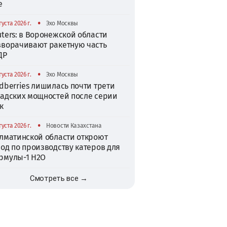
е
•
густа 2026 г.
Эхо Москвы
ters: в Воронежской области
зворачивают ракетную часть
ДР
•
густа 2026 г.
Эхо Москвы
dberries лишилась почти трети
ладских мощностей после серии
к
•
густа 2026 г.
Новости Казахстана
Алматинской области откроют
од по производству катеров для
рмулы-1 H2O
Смотреть все →