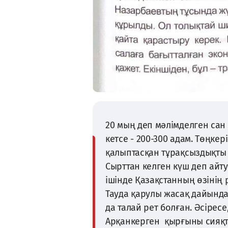
20 мың деп мәлімделген сан 
кетсе - 200-300 адам. Төңкер
қалыптасқан тұрақсыздықты
Сырттан келген күш деп айту
ішінде Қазақстанның өзінің
Тауда қарулы жасақ дайында
да талай рет болған. Әсірес
Арқанкерген қырғыны сияқт