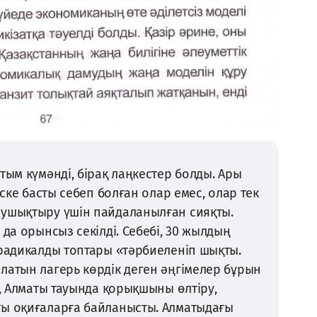
тым күмәнді, бірақ лаңкестер болды. Ары
іске басты себеп болған олар емес, олар тек
 ушықтыру үшін пайдаланылған сияқты.
 да орынсыз секілді. Себебі, 30 жылдың
 радикалды топтары «тәрбиеленіп шықты.
латын лагерь көрдік деген әңгімелер бұрын
е, Алматы тауында қорықшыны өлтіру,
ы оқиғаларға байланысты. Алматыдағы