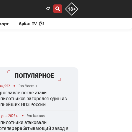
KZ
Арбат TV
порт
ПОПУЛЯРНОЕ
•
а, 9:12
Эхо Москвы
рославле после атаки
спилотников загорелся один из
упнейших НПЗ России
•
густа 2026 г.
Эхо Москвы
спилотники атаковали
фтеперерабатывающий завод в