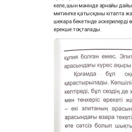
келе, шын мәнінде арнайы дайы
митингке қатысқаны кітапта жа
шекара бекетінде әскерилерді ө
ерекше тоқталады.