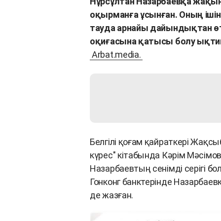
Нұрсұлтан Назарбаевқа жақын
оқырманға ұсынған. Оның ішін
тауда арнайы дайындықтан ө
оқиғасына қатысы болу ықт
Arbat.media.
Белгілі қоғам қайраткері Жақсы
күрес" кітабында Кәрім Мәсімо
Назарбаевтың сенімді серігі бо
Гонконг банктерінде Назарбаев
де жазған.