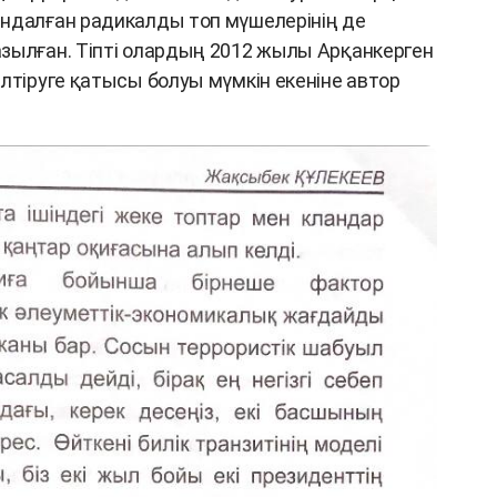
ндалған радикалды топ мүшелерінің де
зылған. Тіпті олардың 2012 жылы Арқанкерген
лтіруге қатысы болуы мүмкін екеніне автор