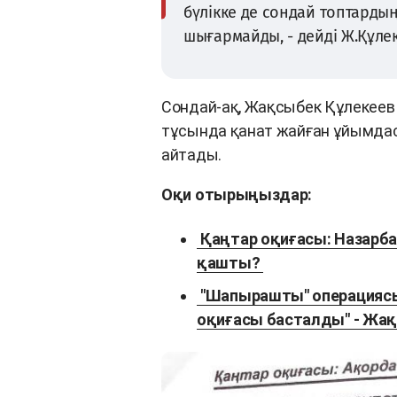
бүлікке де сондай топтарды
шығармайды, - дейді Ж.Құлек
Сондай-ақ, Жақсыбек Құлекеев 
тұсында қанат жайған ұйымда
айтады.
Оқи отырыңыздар:
Қаңтар оқиғасы: Назарба
қашты?
"Шапырашты" операциясы:
оқиғасы басталды" - Жа