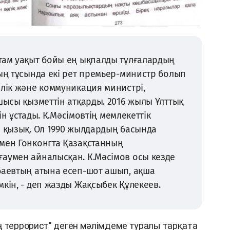
там уақыт бойы ең ықпалды тұлғалардың
тың тұсында екі рет премьер-министр болып
өлік және коммуникация министрі,
шысы қызметтін атқарды. 2016 жылы Ұлттық
нін ұстады. К.Мәсімовтің мемлекеттік
а қызық. Ол 1990 жылдардың басында
мен Гонконгта Қазақстанның
аумен айналысқан. К.Мәсімов осы кезде
баевтың атына есеп-шот ашып, ақша
мкін, - деп жазды Жақсыбек Құлекеев.
ң террорист" деген мәлімдеме туралы тарқата