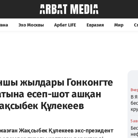
тана
Эхо Москвы
Арбат LIFE
Евразия
Мир
С
ншы жылдары Гонконгте
Вчер
атына есеп-шот ашқан
В Я
Жақсыбек Құлекеев
бе
кр
5 ав
Бе
 жазған Жақсыбек Құлекеев экс-президент
не