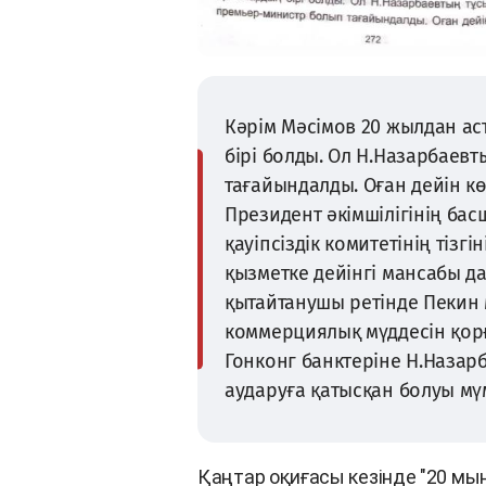
Кәрім Мәсімов 20 жылдан ас
бірі болды. Ол Н.Назарбаев
тағайындалды. Оған дейін к
Президент әкімшілігінің бас
қауіпсіздік комитетінің тізгі
қызметке дейінгі мансабы д
қытайтанушы ретінде Пекин 
коммерциялық мүддесін қорғ
Гонконг банктеріне Н.Назар
аударуға қатысқан болуы мү
Қаңтар оқиғасы кезінде "20 мы