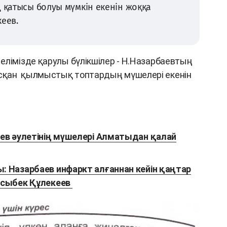
ң қатысы болуы мүмкін екенін жоққа
еев.
елімізде қарулы бүлікшілер - Н.Назарбаевтың
сқан қылмыстық топтардың мүшелері екенін
ев әулетінің мүшелері Алматыдан қалай
 Назарбаев инфаркт алғаннан кейін қаңтар
қсыбек Құлекеев