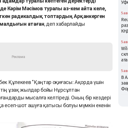
 адамдар туралы көптеген деректерді
Уф
де Кәрім Мәсімов туралы аз-кем айта келе,
5 ав
ткен радикалдық топтардың Арқанкерген
Reu
ималдығын атаған
, деп хабарлайды
ра
КН
5 ав
Wil
ск
ата
5 ав
В 
бек Құлекеев "Қаңтар оқиғасы: Ақорда үшін
зав
Фо
втің ұзақ жылдар бойы Нұрсұлтан
лғандарды мысалға келтіреді. Оның бір кездері
қа есеп-шот ашуға қатысы болуы мүмкін екенін