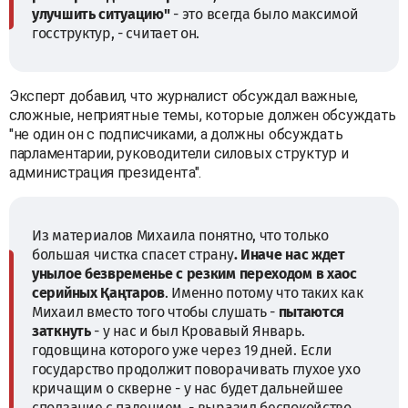
улучшить ситуацию"
- это всегда было максимой
госструктур, - считает он.
Эксперт добавил, что журналист обсуждал важные,
сложные, неприятные темы, которые должен обсуждать
"не один он с подписчиками, а должны обсуждать
парламентарии, руководители силовых структур и
администрация президента".
Из материалов Михаила понятно, что только
большая чистка спасет страну
. Иначе нас ждет
унылое безвременье с резким переходом в хаос
серийных Қаңтаров
. Именно потому что таких как
Михаил вместо того чтобы слушать -
пытаются
заткнуть
- у нас и был Кровавый Январь.
годовщина которого уже через 19 дней. Если
государство продолжит поворачивать глухое ухо
кричащим о скверне - у нас будет дальнейшее
сползание с падением, - выразил беспокойство