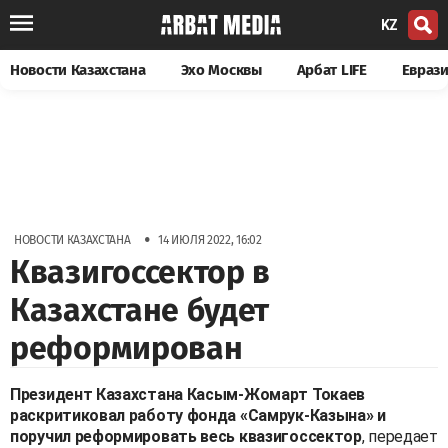
KZ
Новости Казахстана
Эхо Москвы
Арбат LIFE
Евраз
•
НОВОСТИ КАЗАХСТАНА
14 ИЮЛЯ 2022, 16:02
Квазигоссектор в
Казахстане будет
реформирован
Президент Казахстана Касым-Жомарт Токаев
раскритиковал работу фонда «Самрук-Казына» и
поручил реформировать весь квазигоссектор
, передает