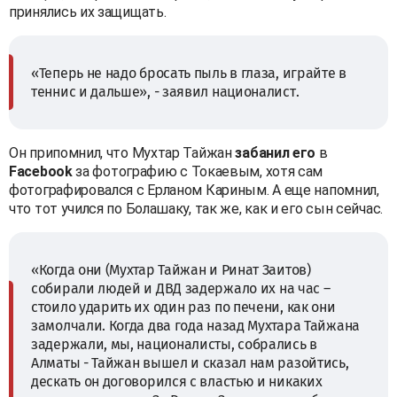
принялись их защищать.
«Теперь не надо бросать пыль в глаза, играйте в
теннис и дальше», - заявил националист.
Он припомнил, что Мухтар Тайжан
забанил его
в
Facebook
за фотографию с Токаевым, хотя сам
фотографировался с Ерланом Кариным. A еще напомнил,
что тот учился по Болашаку, так же, как и его сын сейчас.
«Когда они (Мухтар Тайжан и Ринат Заитов)
собирали людей и ДВД задержало их на час –
стоило ударить их один раз по печени, как они
замолчали. Когда два года назад Мухтара Тайжана
задержали, мы, националисты, собрались в
Алматы - Тайжан вышел и сказал нам разойтись,
дескать он договорился с властью и никаких