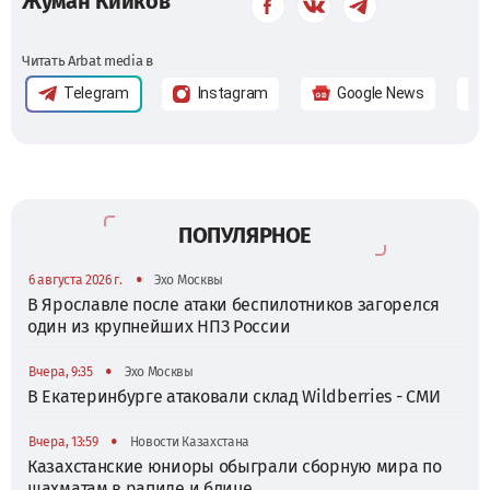
Жуман Кииков
Читать Arbat media в
Telegram
Instagram
Google News
ПОПУЛЯРНОЕ
•
6 августа 2026 г.
Эхо Москвы
В Ярославле после атаки беспилотников загорелся
один из крупнейших НПЗ России
•
Вчера, 9:35
Эхо Москвы
В Екатеринбурге атаковали склад Wildberries - СМИ
•
Вчера, 13:59
Новости Казахстана
Казахстанские юниоры обыграли сборную мира по
шахматам в рапиде и блице