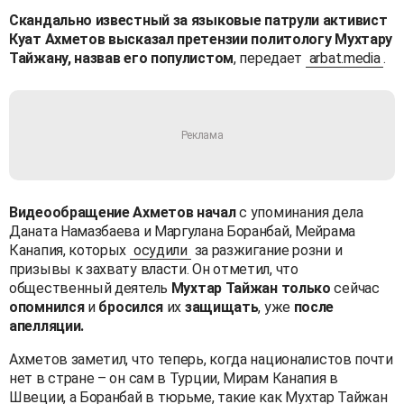
Скандально известный за языковые патрули активист
Куат Ахметов высказал претензии политологу Мухтару
Тайжану, назвав его популистом
, передает
arbat.media
.
Видеообращение Ахметов начал
с упоминания дела
Даната Намазбаева и Маргулана Боранбай, Мейрама
Канапия, которых
осудили
за разжигание розни и
призывы к захвату власти. Он отметил, что
общественный деятель
Мухтар Тайжан
только
сейчас
опомнился
и
бросился
их
защищать
, уже
после
апелляции.
Ахметов заметил, что теперь, когда националистов почти
нет в стране – он сам в Турции, Мирам Канапия в
Швеции, a Боранбай в тюрьме, такие как Мухтар Тайжан