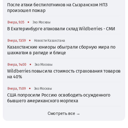
После атаки беспилотников на Сызранском НПЗ
произошел пожар
•
Вчера, 9:35
Эхо Москвы
В Екатеринбурге атаковали склад Wildberries - СМИ
•
Вчера, 13:59
Новости Казахстана
Казахстанские юниоры обыграли сборную мира по
шахматам в рапиде и блице
•
Вчера, 14:00
Эхо Москвы
Wildberries повысила стоимость страхования товаров
на 40%
•
Вчера, 11:09
Эхо Москвы
США попросили Россию освободить осужденного
бывшего американского морпеха
Смотреть все →