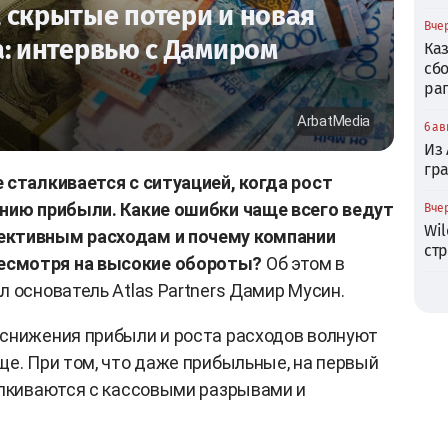
 скрытые потери и новая
Вчер
а: интервью с Дамиром
Ка
сб
ра
ArbatMedia
6 ав
Из
гр
 сталкивается с ситуацией, когда рост
ению прибыли. Какие ошибки чаще всего ведут
Вчер
Wil
ективным расходам и почему компании
ст
есмотря на высокие обороты?
Об этом в
л основатель Atlas Partners Дамир Мусин.
 снижения прибыли и роста расходов волнуют
ще. При том, что даже прибыльные, на первый
алкиваются с кассовыми разрывами и