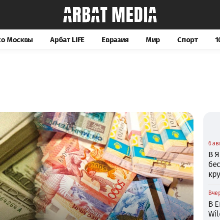
хо Москвы
Арбат LIFE
Евразия
Мир
Спорт
1
6 ав
В Я
бе
кр
Вчер
В Е
Wil