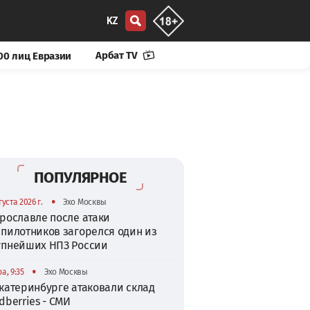
KZ
Арбат TV
00 лиц Евразии
ПОПУЛЯРНОЕ
•
густа 2026 г.
Эхо Москвы
рославле после атаки
спилотников загорелся один из
упнейших НПЗ России
•
а, 9:35
Эхо Москвы
катеринбурге атаковали склад
dberries - СМИ