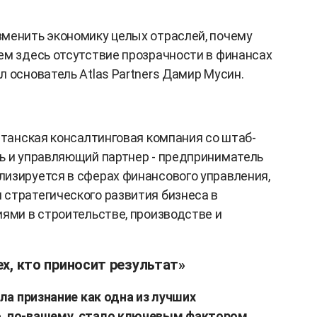
менить экономику целых отраслей, почему
ем здесь отсутствие прозрачности в финансах
 основатель Atlas Partners Дамир Мусин.
танская консалтинговая компания со штаб-
ь и управляющий партнер - предприниматель
изируется в сферах финансового управления,
стратегического развития бизнеса в
иями в строительстве, производстве и
х, кто приносит результат»
ила признание как одна из лучших
о, по-вашему, стало ключевым фактором