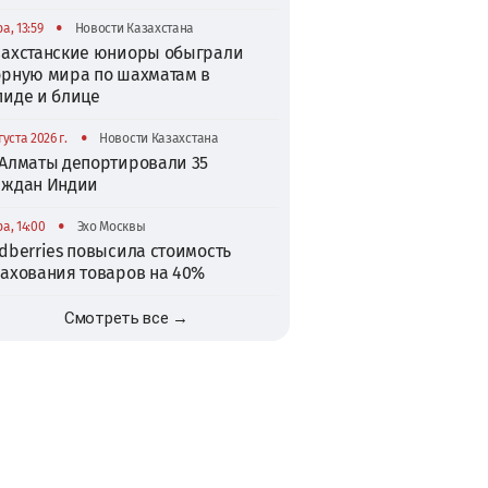
•
а, 13:59
Новости Казахстана
захстанские юниоры обыграли
орную мира по шахматам в
пиде и блице
•
густа 2026 г.
Новости Казахстана
 Алматы депортировали 35
аждан Индии
•
а, 14:00
Эхо Москвы
dberries повысила стоимость
рахования товаров на 40%
Смотреть все →