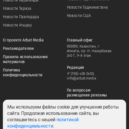
Новости Караганды
Новости Таджикистана
Новости Тараза
Новости США
Новости Павлодара
Новости Атырау
О проекте Arbat Media
Главный офис
050059, Казахстан, г.
Рекламодателям
Алматы, пр. Н. Назарбаева
240 Г, 9-й этаж.
Правила использования
материалов
Редакция
Политика
+7 (706) 400 0450
,
конфиденциальности
info@arbat.media
По вопросам
размещения рекламы
+7 (706) 400 0450
,
adv@arbat.media
Мы используем файлы cookie для улучшения работы
сайта. Продолжая использование сайта, вы
соглашаетесь с нашей
политикой
Тема:
конфиденциальности
.