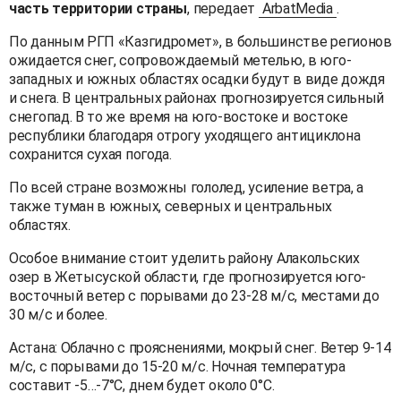
часть территории страны
, передает
ArbatMedia
.
По данным РГП «Казгидромет», в большинстве регионов
ожидается снег, сопровождаемый метелью, в юго-
западных и южных областях осадки будут в виде дождя
и снега. В центральных районах прогнозируется сильный
снегопад. В то же время на юго-востоке и востоке
республики благодаря отрогу уходящего антициклона
сохранится сухая погода.
По всей стране возможны гололед, усиление ветра, а
также туман в южных, северных и центральных
областях.
Особое внимание стоит уделить району Алакольских
озер в Жетысуской области, где прогнозируется юго-
восточный ветер с порывами до 23-28 м/с, местами до
30 м/с и более.
Астана: Облачно с прояснениями, мокрый снег. Ветер 9-14
м/с, с порывами до 15-20 м/с. Ночная температура
составит -5…-7°C, днем будет около 0°C.