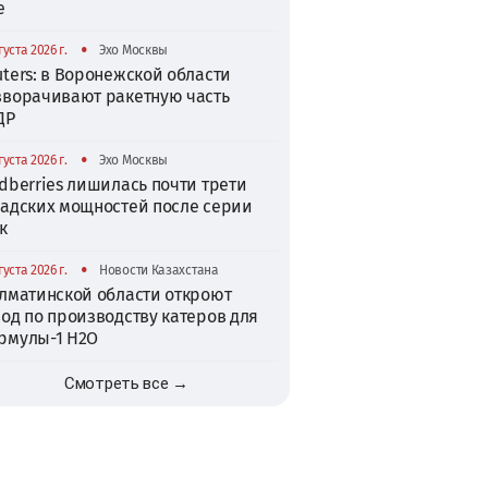
е
•
густа 2026 г.
Эхо Москвы
ters: в Воронежской области
зворачивают ракетную часть
ДР
•
густа 2026 г.
Эхо Москвы
dberries лишилась почти трети
ладских мощностей после серии
к
•
густа 2026 г.
Новости Казахстана
Алматинской области откроют
од по производству катеров для
рмулы-1 H2O
Смотреть все →