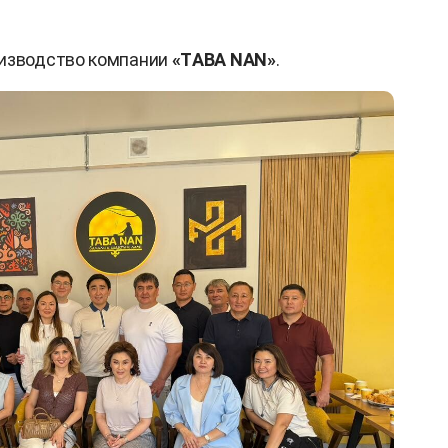
изводство компании
«ТABA NAN»
.