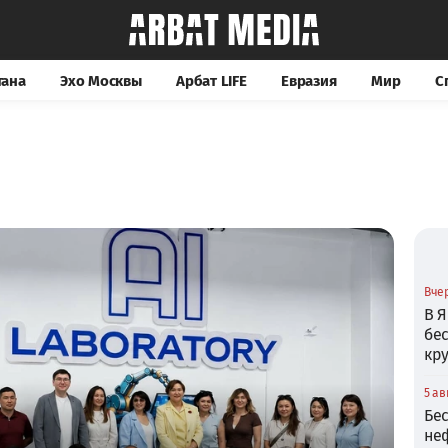
тана
Эхо Москвы
Арбат LIFE
Евразия
Мир
С
Вчер
В Я
бе
кр
5 ав
Бе
не