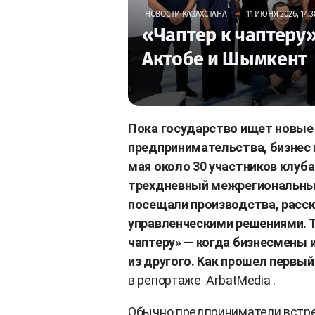
•
НОВОСТИ КАЗАХСТАНА
11 ИЮНЯ 2026, 14:3
«Чаптер к чаптеру»
Актобе и Шымкент
Пока государство ищет новы
предпринимательства, бизнес 
мая около 30 участников клуб
трехдневный межрегиональный
посещали производства, расс
управленческими решениями. Т
чаптеру» — когда бизнесмены и
из другого. Как прошел первы
в репортаже
ArbatMedia
.
Обычно предприниматели встре