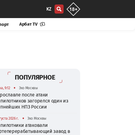
KZ
Арбат TV
порт
ПОПУЛЯРНОЕ
•
а, 9:12
Эхо Москвы
рославле после атаки
спилотников загорелся один из
упнейших НПЗ России
•
густа 2026 г.
Эхо Москвы
спилотники атаковали
фтеперерабатывающий завод в