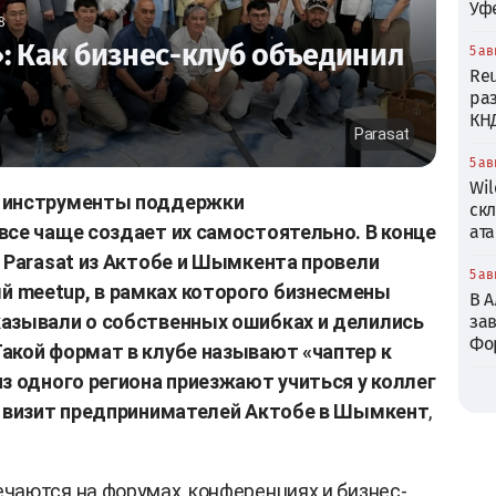
Уф
8
: Как бизнес-клуб объединил
5 ав
Reu
ра
КН
Parasat
5 ав
Wil
е инструменты поддержки
ск
все чаще создает их самостоятельно. В конце
ата
а Parasat из Актобе и Шымкента провели
5 ав
 meetup, в рамках которого бизнесмены
В 
казывали о собственных ошибках и делились
зав
Фо
акой формат в клубе называют «чаптер к
з одного региона приезжают учиться у коллег
й визит предпринимателей Актобе в Шымкент
,
чаются на форумах, конференциях и бизнес-