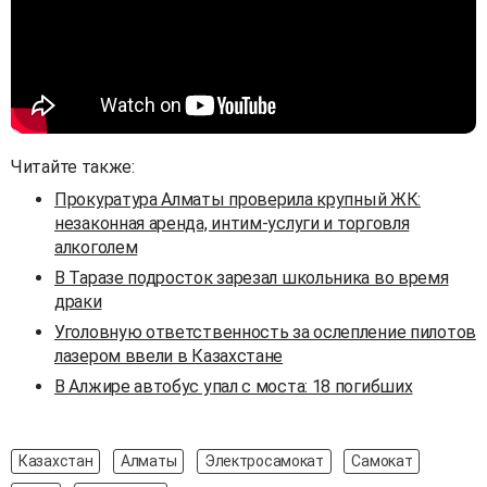
Читайте также:
Прокуратура Алматы проверила крупный ЖК:
незаконная аренда, интим-услуги и торговля
алкоголем
В Таразе подросток зарезал школьника во время
драки
Уголовную ответственность за ослепление пилотов
лазером ввели в Казахстане
В Алжире автобус упал с моста: 18 погибших
Казахстан
Алматы
Электросамокат
Самокат