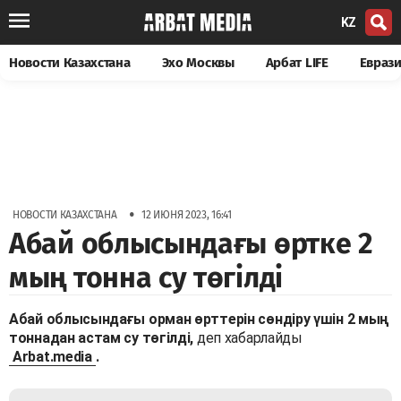
KZ
Новости Казахстана
Эхо Москвы
Арбат LIFE
Евраз
•
НОВОСТИ КАЗАХСТАНА
12 ИЮНЯ 2023, 16:41
Абай облысындағы өртке 2
мың тонна су төгілді
Абай облысындағы орман өрттерін сөндіру үшін 2 мың
тоннадан астам су төгілді,
деп хабарлайды
Arbat.media
.