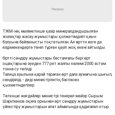
ТЖМ-нің мәліметінше қазір минералдандырылған
жолақтар жасау жұмыстары қолжетімділігі қиын
болуына байланысты тоқтатылған. Ал өрттн өзге де
елдімекендерге төніп тұрған қауіп жоқ екені айтылды.
Өртті сөндіру жұмыстары басталғалы бері өрт
ошақтарына әуеден 777 рет жалпы көлемі 2000 астам
тонна су төгілді.
Талица ауылына қарай тараған өрт дала аумағына шығып,
сөндірілді, - деді министрліктің баспасөз
қызметіндегілер.
Төтенше жағдайлар министрі генерал-майор Сырым
Шәріпханов оқиға орнынан өрт сөндіру жұмыстарын
үйлестіру жұмыстарын апат аймағында қадағалап отыр.