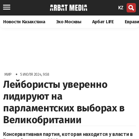
KZ
Новости Казахстана
Эхо Москвы
Арбат LIFE
Евраз
•
МИР
5 ИЮЛЯ 2024, 9:58
Лейбористы уверенно
лидируют на
парламентских выборах в
Великобритании
Консервативная партия, которая находится у власти в