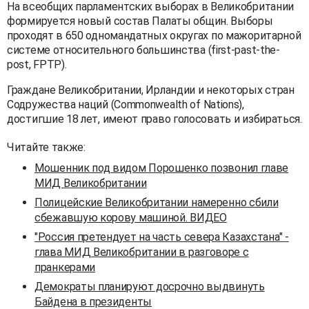
На всеобщих парламентских выборах в Великобритании
формируется новый состав Палаты общин. Выборы
проходят в 650 одномандатных округах по мажоритарной
системе относительного большинства (first-past-the-
post, FPTP).
Граждане Великобритании, Ирландии и некоторых стран
Содружества наций (Commonwealth of Nations),
достигшие 18 лет, имеют право голосовать и избираться.
Читайте также:
Мошенник под видом Порошенко позвонил главе
МИД Великобритании
Полицейские Великобритании намеренно сбили
сбежавшую корову машиной. ВИДЕО
"Россия претендует на часть севера Казахстана" -
глава МИД Великобритании в разговоре с
пранкерами
Демократы планируют досрочно выдвинуть
Байдена в президенты