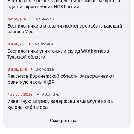
В Ярославле после атаки беспилотников загорелся
один из крупнейших НПЗ России
•
Вчера, 12:12
Эхо Москвы
Беспилотники атаковали нефтеперерабатывающий
завод в Уфе
•
Вчера, 9:18
Эхо Москвы
Беспилотники уничтожили склад Wildberries в
Тульской области
•
Вчера, 13:48
Эхо Москвы
Reuters: в Воронежской области разворачивают
ракетную часть КНДР
•
4 августа 2026 г.
Арбат LIFE
Известную актрису задержали в Стамбуле из-за
кулона-вибратора
Смотреть все →