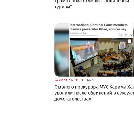
Трамп снова отменил "родильный
туризм"
•
24 июля 2026 г.
Мир
Главного прокурора МУС Карима Ха
уволили после обвинений в сексуа
домогательствах