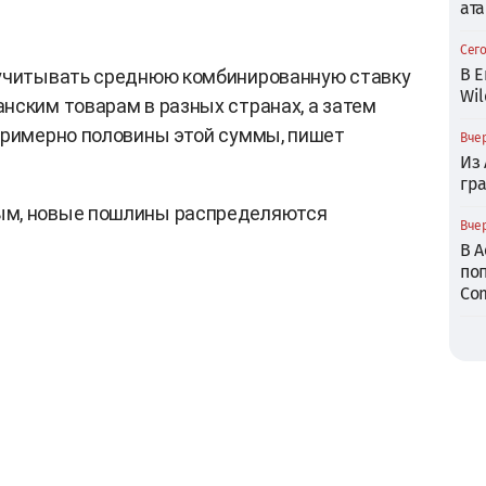
ата
Сего
В Е
 учитывать среднюю комбинированную ставку
Wil
нским товарам в разных странах, а затем
примерно половины этой суммы, пишет
Вчер
Из
гр
ым, новые пошлины распределяются
Вчер
В 
по
Com