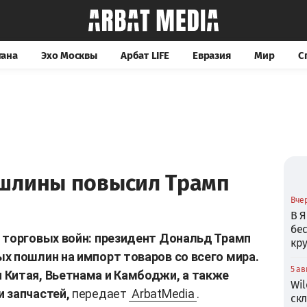
тана
Эхо Москвы
Арбат LIFE
Евразия
Мир
С
шлины повысил Трамп
Вчер
В Я
бе
 торговых войн: президент Дональд Трамп
кр
х пошлин на импорт товаров со всего мира.
5 ав
 Китая, Вьетнама и Камбоджи, а также
Wil
 запчастей,
передает
ArbatMedia
.
ск