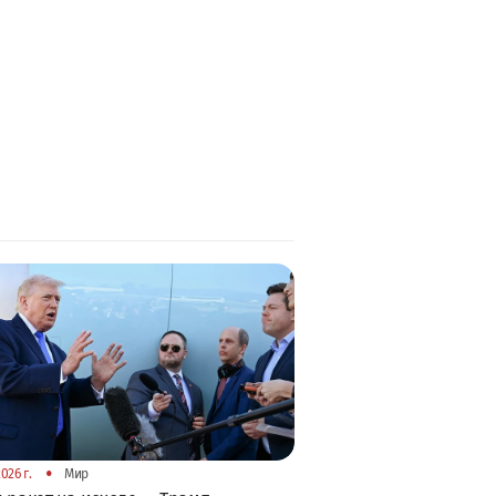
•
026 г.
Мир