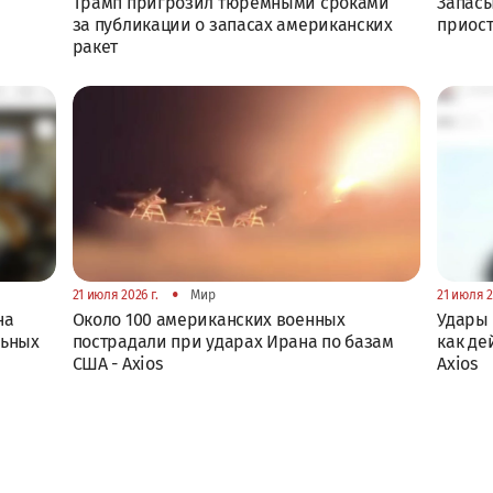
Трамп пригрозил тюремными сроками
Запасы
за публикации о запасах американских
приост
ракет
•
21 июля 2026 г.
Мир
21 июля 2
на
Около 100 американских военных
Удары 
льных
пострадали при ударах Ирана по базам
как де
США - Axios
Axios