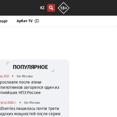
KZ
Арбат TV
порт
ПОПУЛЯРНОЕ
•
а, 9:12
Эхо Москвы
рославле после атаки
спилотников загорелся один из
упнейших НПЗ России
•
густа 2026 г.
Эхо Москвы
dberries лишилась почти трети
ладских мощностей после серии