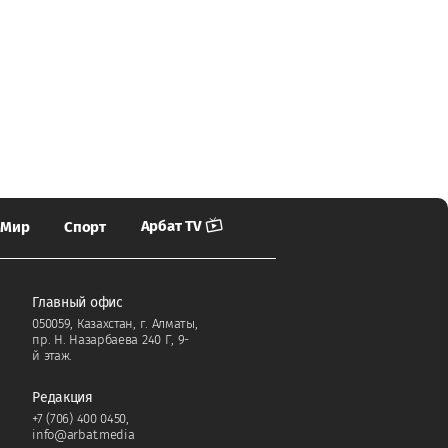
Арбат TV
Мир
Спорт
Главный офис
050059, Казахстан, г. Алматы,
пр. Н. Назарбаева 240 Г, 9-
й этаж.
Редакция
+7 (706) 400 0450
,
info@arbat.media