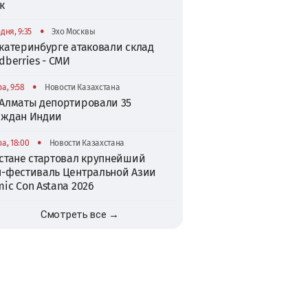
к
•
дня, 9:35
Эхо Москвы
катеринбурге атаковали склад
dberries - СМИ
•
а, 9:58
Новости Казахстана
 Алматы депортировали 35
аждан Индии
•
а, 18:00
Новости Казахстана
Астане стартовал крупнейший
п-фестиваль Центральной Азии
ic Con Astana 2026
Смотреть все →