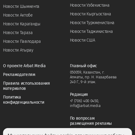
Новости Узбекистана
Новости Шымкента
Новости Кыргызстана
Новости Актобе
Новости Туркменистана
Новости Караганды
Новости Таджикистана
Новости Тараза
Новости США
Новости Павлодара
Новости Атырау
О проекте Arbat Media
Главный офис
050059, Казахстан, г.
Рекламодателям
Алматы, пр. Н. Назарбаева
240 Г, 9-й этаж.
Правила использования
материалов
Редакция
Политика
+7 (706) 400 0450
,
конфиденциальности
info@arbat.media
По вопросам
размещения рекламы
+7 (706) 400 0450
,
adv@arbat.media