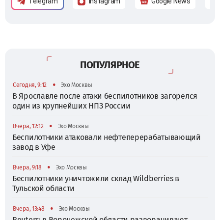
Telegram
Instagram
Google News
ПОПУЛЯРНОЕ
•
Сегодня, 9:12
Эхо Москвы
В Ярославле после атаки беспилотников загорелся
один из крупнейших НПЗ России
•
Вчера, 12:12
Эхо Москвы
Беспилотники атаковали нефтеперерабатывающий
завод в Уфе
•
Вчера, 9:18
Эхо Москвы
Беспилотники уничтожили склад Wildberries в
Тульской области
•
Вчера, 13:48
Эхо Москвы
Reuters: в Воронежской области разворачивают