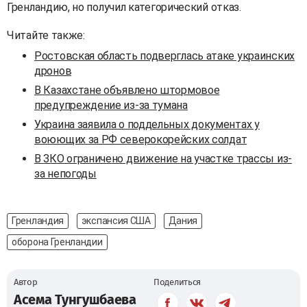
Гренландию, но получил категорический отказ.
Читайте также:
Ростовская область подверглась атаке украинских
дронов
В Казахстане объявлено штормовое
предупреждение из-за тумана
Украина заявила о поддельных документах у
воюющих за РФ северокорейских солдат
В ЗКО ограничено движение на участке трассы из-
за непогоды
Гренландия
экспансия США
Дания
оборона Гренландии
Автор
Поделиться
Асема Тунгушбаева