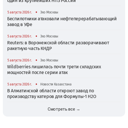
один из крупнейших НПЗ России
•
5 августа 2026 г.
Эхо Москвы
Беспилотники атаковали нефтеперерабатывающий
завод в Уфе
•
5 августа 2026 г.
Эхо Москвы
Reuters: в Воронежской области разворачивают
ракетную часть КНДР
•
5 августа 2026 г.
Эхо Москвы
Wildberries лишилась почти трети складских
мощностей после серии атак
•
5 августа 2026 г.
Новости Казахстана
В Алматинской области откроют завод по
производству катеров для Формулы-1 H2O
Смотреть все →